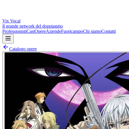
Vix
Vocal
Il grande network del doppiaggio
Professionisti
Cast
Opere
Aziende
Fuoricampo
Chi siamo
Contatti
Catalogo opere