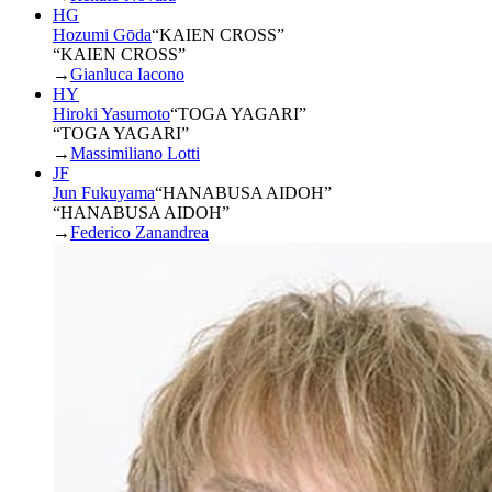
HG
Hozumi Gōda
“
KAIEN CROSS
”
“KAIEN CROSS”
→
Gianluca Iacono
HY
Hiroki Yasumoto
“
TOGA YAGARI
”
“TOGA YAGARI”
→
Massimiliano Lotti
JF
Jun Fukuyama
“
HANABUSA AIDOH
”
“HANABUSA AIDOH”
→
Federico Zanandrea