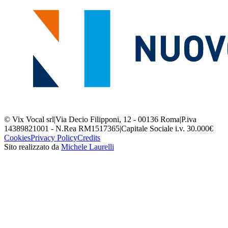
© Vix Vocal srl
|
Via Decio Filipponi, 12 - 00136 Roma
|
P.iva
14389821001 - N.Rea RM1517365
|
Capitale Sociale i.v. 30.000€
Cookies
Privacy Policy
Credits
Sito realizzato da
Michele Laurelli