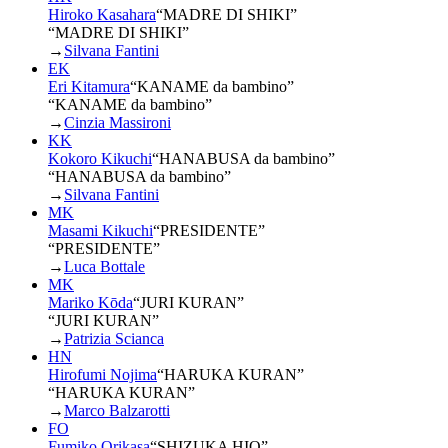
Hiroko Kasahara
“
MADRE DI SHIKI
”
“MADRE DI SHIKI”
→
Silvana Fantini
EK
Eri Kitamura
“
KANAME da bambino
”
“KANAME da bambino”
→
Cinzia Massironi
KK
Kokoro Kikuchi
“
HANABUSA da bambino
”
“HANABUSA da bambino”
→
Silvana Fantini
MK
Masami Kikuchi
“
PRESIDENTE
”
“PRESIDENTE”
→
Luca Bottale
MK
Mariko Kōda
“
JURI KURAN
”
“JURI KURAN”
→
Patrizia Scianca
HN
Hirofumi Nojima
“
HARUKA KURAN
”
“HARUKA KURAN”
→
Marco Balzarotti
FO
Fumiko Orikasa
“
SHIZUKA HIO
”