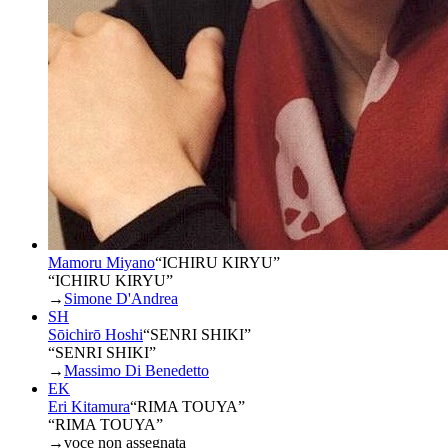
Mamoru Miyano
“
ICHIRU KIRYU
”
“ICHIRU KIRYU”
→
Simone D'Andrea
SH
Sōichirō Hoshi
“
SENRI SHIKI
”
“SENRI SHIKI”
→
Massimo Di Benedetto
EK
Eri Kitamura
“
RIMA TOUYA
”
“RIMA TOUYA”
→
voce non assegnata