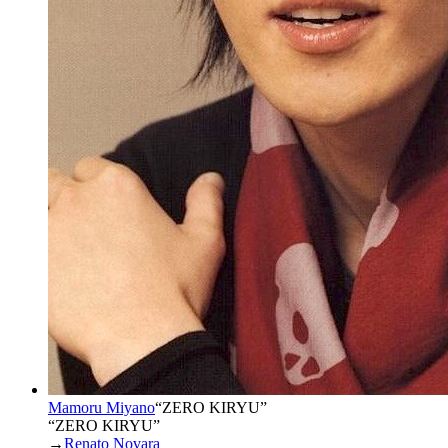
Mamoru Miyano
“
ZERO KIRYU
”
“ZERO KIRYU”
→
Renato Novara