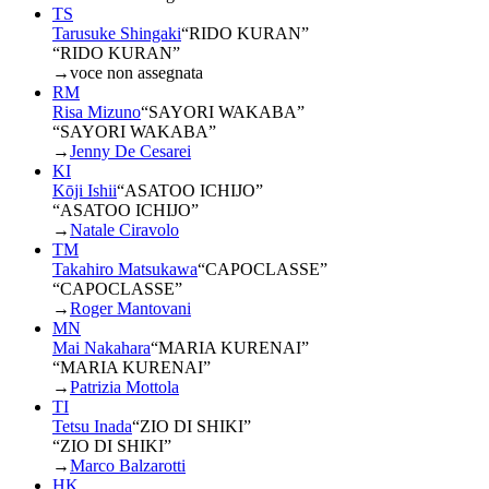
TS
Tarusuke Shingaki
“
RIDO KURAN
”
“RIDO KURAN”
→
voce non assegnata
RM
Risa Mizuno
“
SAYORI WAKABA
”
“SAYORI WAKABA”
→
Jenny De Cesarei
KI
Kōji Ishii
“
ASATOO ICHIJO
”
“ASATOO ICHIJO”
→
Natale Ciravolo
TM
Takahiro Matsukawa
“
CAPOCLASSE
”
“CAPOCLASSE”
→
Roger Mantovani
MN
Mai Nakahara
“
MARIA KURENAI
”
“MARIA KURENAI”
→
Patrizia Mottola
TI
Tetsu Inada
“
ZIO DI SHIKI
”
“ZIO DI SHIKI”
→
Marco Balzarotti
HK