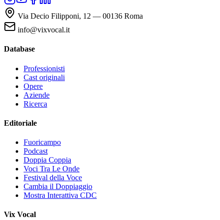
Via Decio Filipponi, 12 — 00136 Roma
info@vixvocal.it
Database
Professionisti
Cast originali
Opere
Aziende
Ricerca
Editoriale
Fuoricampo
Podcast
Doppia Coppia
Voci Tra Le Onde
Festival della Voce
Cambia il Doppiaggio
Mostra Interattiva CDC
Vix Vocal