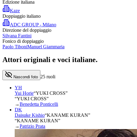
Edizione italiana
Kaze
Doppiaggio italiano
ADC GROUP - Milano
Direzione del doppiaggio
Silvana Fantini
Fonico di doppiaggio
Paolo Tiboni
Manuel Giammaria
Attori originali e
voci italiane
.
25
ruoli
Nascondi foto
YH
Yui Horie
“
YUKI CROSS
”
“YUKI CROSS”
→
Benedetta Ponticelli
DK
Daisuke Kishio
“
KANAME KURAN
”
“KANAME KURAN”
→
Patrizio Prata