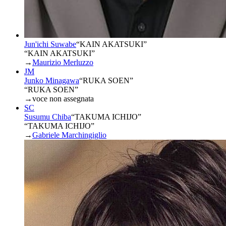
Jun'ichi Suwabe
“
KAIN AKATSUKI
”
“KAIN AKATSUKI”
→
Maurizio Merluzzo
JM
Junko Minagawa
“
RUKA SOEN
”
“RUKA SOEN”
→
voce non assegnata
SC
Susumu Chiba
“
TAKUMA ICHIJO
”
“TAKUMA ICHIJO”
→
Gabriele Marchingiglio