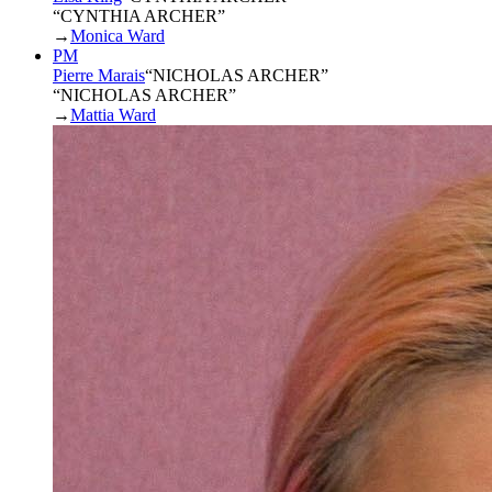
“CYNTHIA ARCHER”
→
Monica Ward
PM
Pierre Marais
“
NICHOLAS ARCHER
”
“NICHOLAS ARCHER”
→
Mattia Ward