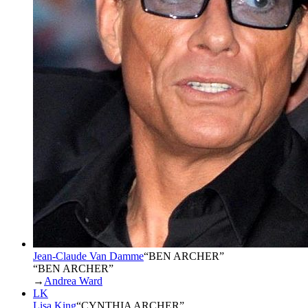
Jean-Claude Van Damme
“
BEN ARCHER
”
“BEN ARCHER”
→
Andrea Ward
LK
Lisa King
“
CYNTHIA ARCHER
”