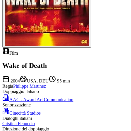
Film
Wake of Death
2004
USA, DEU
95
min
Regia
Philippe Martinez
Doppiaggio italiano
AAC - Award Art Communication
Sonorizzazione
Cinecittà Studios
Dialoghi italiani
Cristina Fenuccio
Direzione del doppiaggio