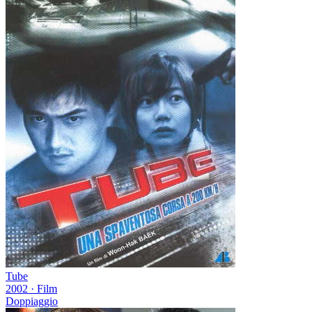
Tube
2002
·
Film
Doppiaggio