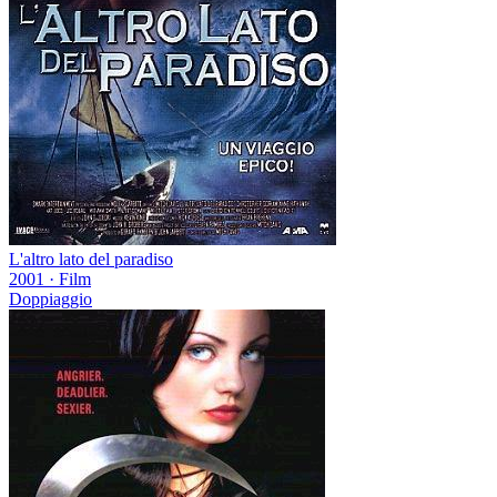
L'altro lato del paradiso
2001
·
Film
Doppiaggio