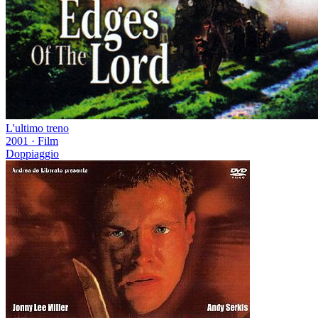
L'ultimo treno
2001
·
Film
Doppiaggio