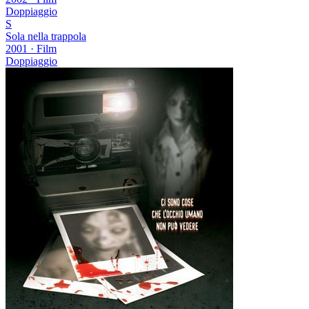
Doppiaggio
S
Sola nella trappola
2001
·
Film
Doppiaggio