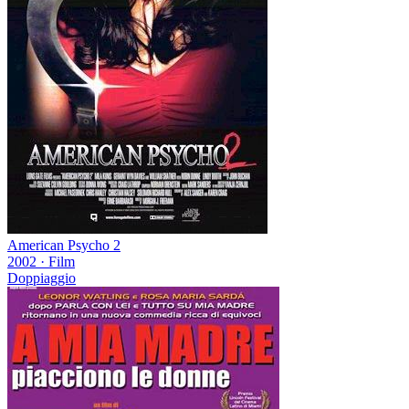
American Psycho 2
2002
·
Film
Doppiaggio