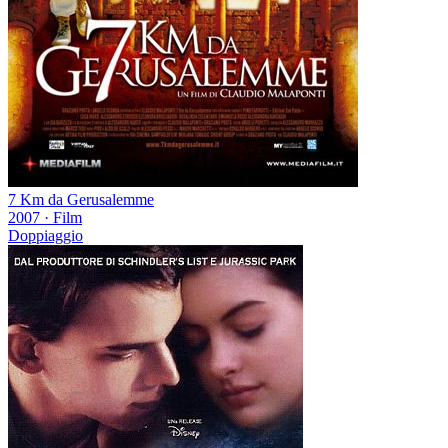
7 Km da Gerusalemme
2007
·
Film
Doppiaggio