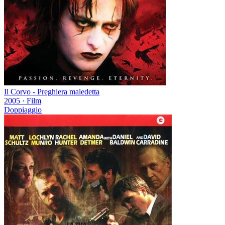
Il Corvo - Preghiera maledetta
2005
·
Film
Doppiaggio