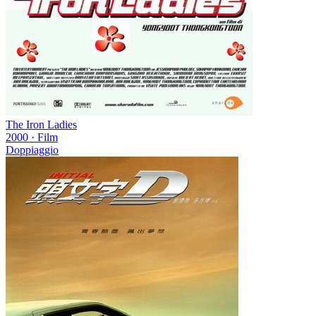
The Iron Ladies
2000
·
Film
Doppiaggio