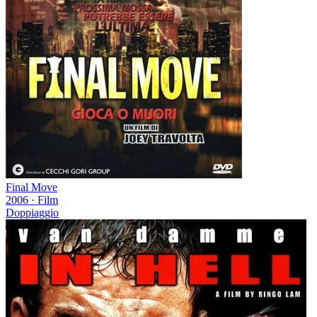
Final Move
2006
·
Film
Doppiaggio