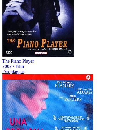
The Piano Player
2002
·
Film
Doppiaggio