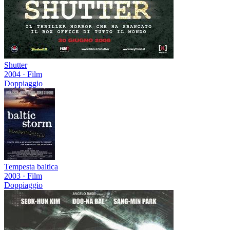
Shutter
2004
·
Film
Doppiaggio
Tempesta baltica
2003
·
Film
Doppiaggio