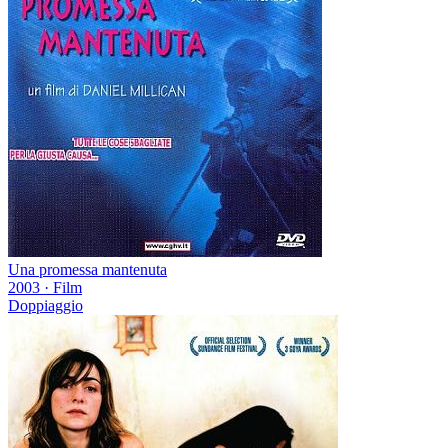
Una promessa mantenuta
2003
·
Film
Doppiaggio