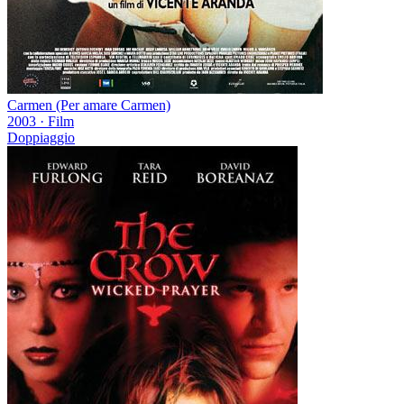
Carmen (Per amare Carmen)
2003
·
Film
Doppiaggio