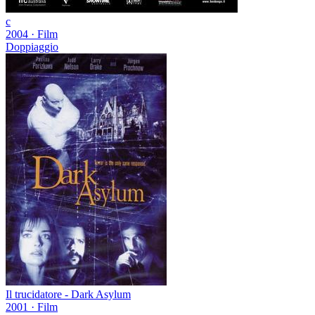
c
2004
·
Film
Doppiaggio
Il trucidatore - Dark Asylum
2001
·
Film