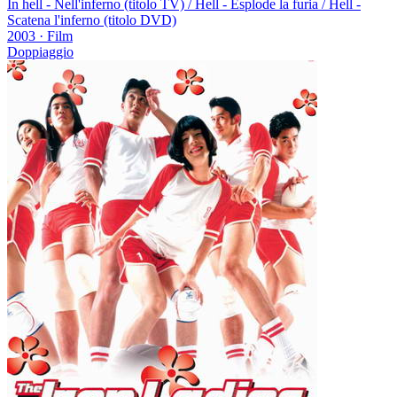
In hell - Nell'inferno (titolo TV) / Hell - Esplode la furia / Hell -
Scatena l'inferno (titolo DVD)
2003
·
Film
Doppiaggio