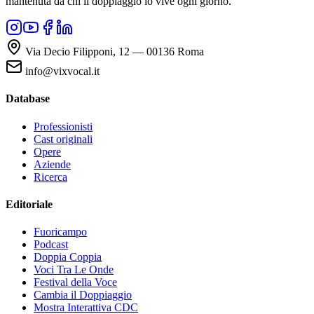
mantenuta da chi il doppiaggio lo vive ogni giorno.
Via Decio Filipponi, 12 — 00136 Roma
info@vixvocal.it
Database
Professionisti
Cast originali
Opere
Aziende
Ricerca
Editoriale
Fuoricampo
Podcast
Doppia Coppia
Voci Tra Le Onde
Festival della Voce
Cambia il Doppiaggio
Mostra Interattiva CDC