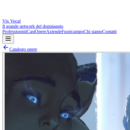
Vix
Vocal
Il grande network del doppiaggio
Professionisti
Cast
Opere
Aziende
Fuoricampo
Chi siamo
Contatti
Catalogo opere