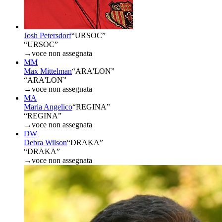
Josh Petersdorf
“
URSOC
”
“URSOC”
→
voce non assegnata
MM
Max Mittelman
“
ARA'LON
”
“ARA'LON”
→
voce non assegnata
MA
Maria Angelico
“
REGINA
”
“REGINA”
→
voce non assegnata
DW
Debra Wilson
“
DRAKA
”
“DRAKA”
→
voce non assegnata