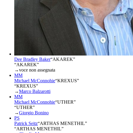
Dee Bradley Baker
“
AKAREK
”
“AKAREK”
→
voce non assegnata
MM
Michael McConnohie
“
KREXUS
”
“KREXUS”
→
Marco Balzarotti
MM
Michael McConnohie
“
UTHER
”
“UTHER”
→
Giorgio Bonino
PS
Patrick Seitz
“
ARTHAS MENETHIL
”
“ARTHAS MENETHIL”