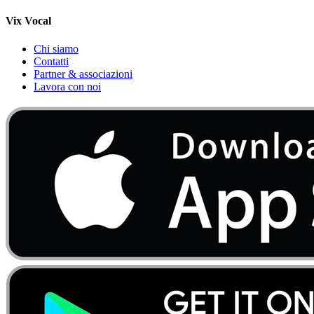
Vix Vocal
Chi siamo
Contatti
Partner & associazioni
Lavora con noi