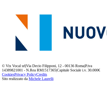
© Vix Vocal srl
|
Via Decio Filipponi, 12 - 00136 Roma
|
P.iva
14389821001 - N.Rea RM1517365
|
Capitale Sociale i.v. 30.000€
Cookies
Privacy Policy
Credits
Sito realizzato da
Michele Laurelli