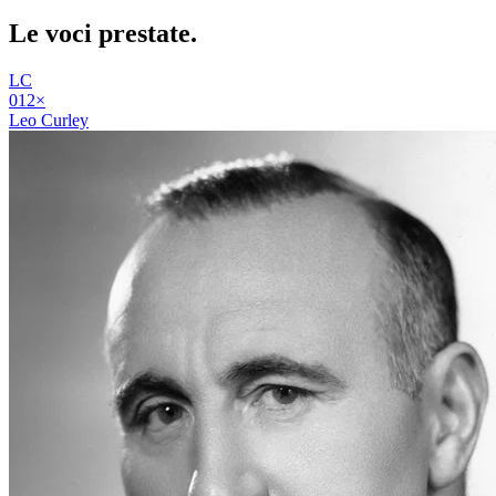
Le voci
prestate
.
LC
01
2
×
Leo Curley