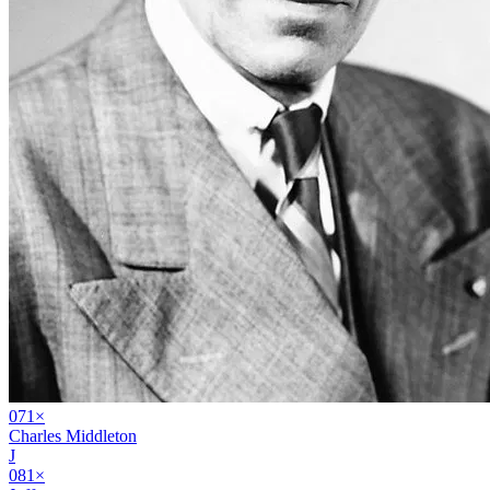
07
1
×
Charles Middleton
J
08
1
×