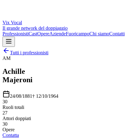
Vix
Vocal
Il grande network del doppiaggio
Professionisti
Cast
Opere
Aziende
Fuoricampo
Chi siamo
Contatti
Tutti i professionisti
AM
Achille
Majeroni
24/08/1881
†
12/10/1964
30
Ruoli totali
27
Attori doppiati
30
Opere
Contatta