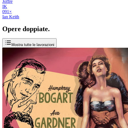
Joffre
IK
09
1
×
Ian Keith
Opere
doppiate
.
Mostra tutte le lavorazioni