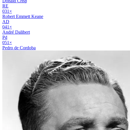
Donald Crisp
RE
03
1
×
Robert Emmett Keane
AD
04
1
×
André Dalibert
Pd
05
1
×
Pedro de Cordoba