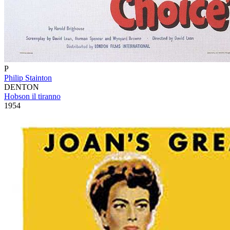
P
Philip Stainton
DENTON
Hobson il tiranno
1954