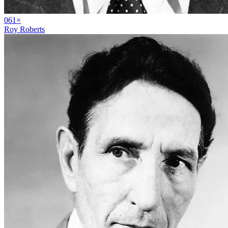
06
1
×
Roy Roberts