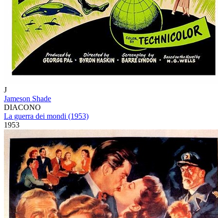
J
Jameson Shade
DIACONO
La guerra dei mondi (1953)
1953