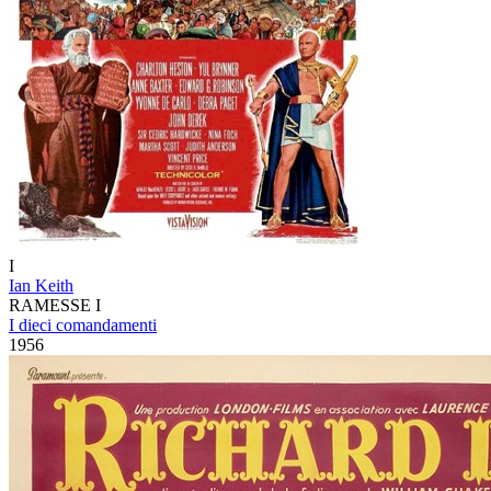
I
Ian Keith
RAMESSE I
I dieci comandamenti
1956