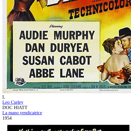
L
Leo Curley
DOC HIATT
La mano vendicatrice
1954