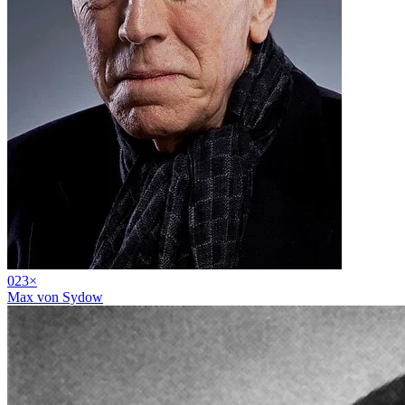
02
3
×
Max von Sydow