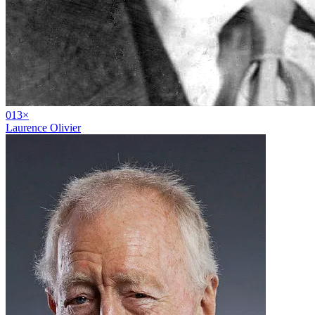
01
3
×
Laurence Olivier