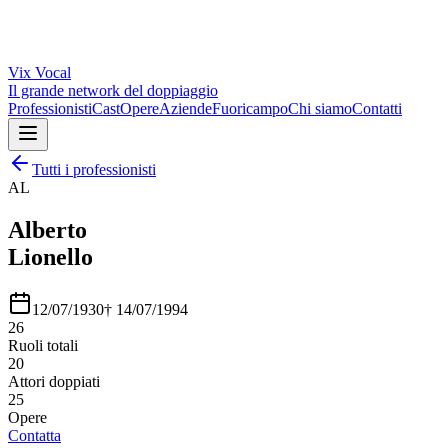
Vix
Vocal
Il grande network del doppiaggio
Professionisti
Cast
Opere
Aziende
Fuoricampo
Chi siamo
Contatti
Tutti i professionisti
AL
Alberto
Lionello
12/07/1930
†
14/07/1994
26
Ruoli totali
20
Attori doppiati
25
Opere
Contatta