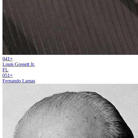
04
1
×
Louis Gossett Jr.
FL
05
1
×
Fernando Lamas