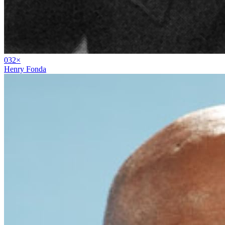
03
2
×
Henry Fonda