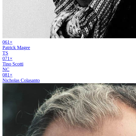
06
1
×
Patrick Magee
TS
07
1
×
Tino Scotti
NC
08
1
×
Nicholas Colasanto