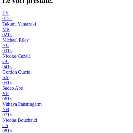
Le voci
prestate
.
TY
01
2
×
Takumi Yamazaki
MR
02
1
×
Michael Riley
NC
03
1
×
Nicolas Cazalé
GC
04
1
×
Gordon Currie
SA
05
1
×
Sadao Abe
VP
06
1
×
Vithaya Pansringarm
NB
07
1
×
Nicolas Bouchaud
CS
08
1
×