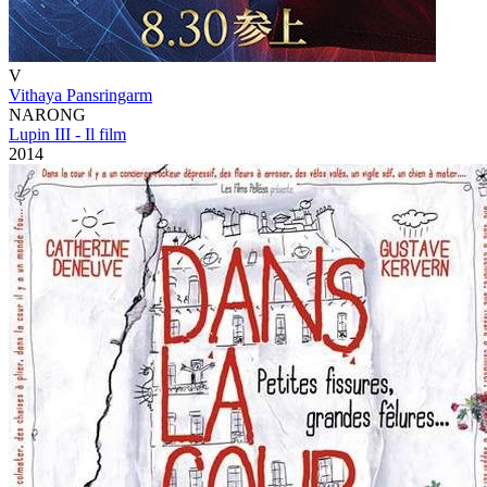
V
Vithaya Pansringarm
NARONG
Lupin III - Il film
2014