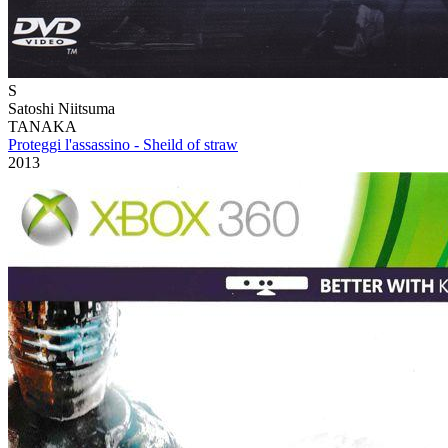
S
Satoshi Niitsuma
TANAKA
Proteggi l'assassino - Sheild of straw
2013