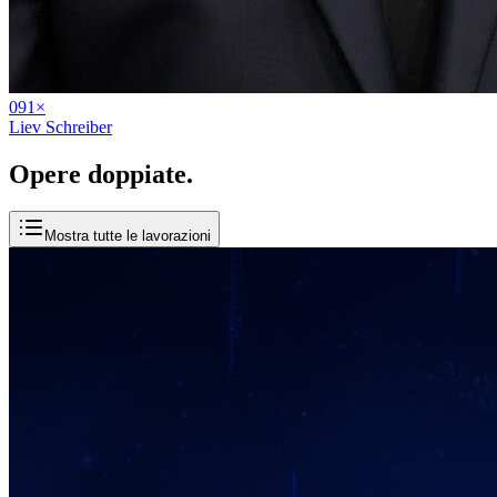
09
1
×
Liev Schreiber
Opere
doppiate
.
Mostra tutte le lavorazioni