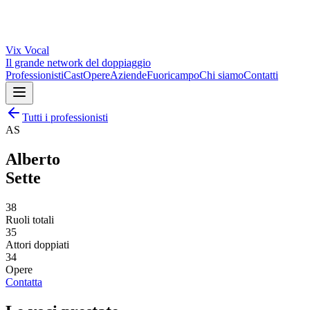
Vix
Vocal
Il grande network del doppiaggio
Professionisti
Cast
Opere
Aziende
Fuoricampo
Chi siamo
Contatti
Tutti i professionisti
AS
Alberto
Sette
38
Ruoli totali
35
Attori doppiati
34
Opere
Contatta