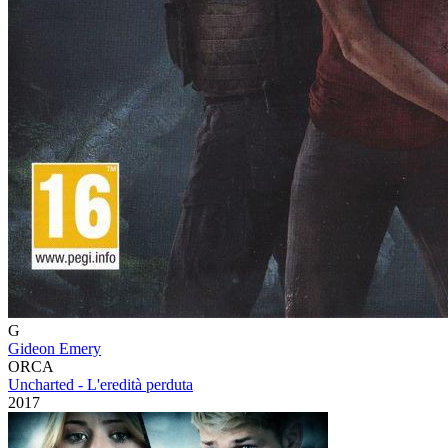
G
Gideon Emery
ORCA
Uncharted - L'eredità perduta
2017