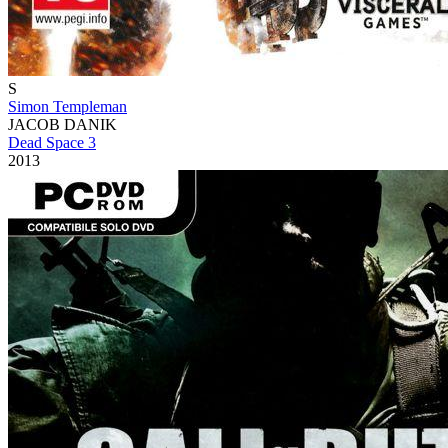
S
Simon Templeman
JACOB DANIK
Dead Space 3
2013