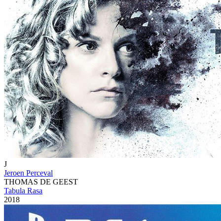
J
Jeroen Perceval
THOMAS DE GEEST
Tabula Rasa
2018