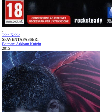
J
John Noble
SPAVENTAPASSERI
Batman: Arkham Knight
2015