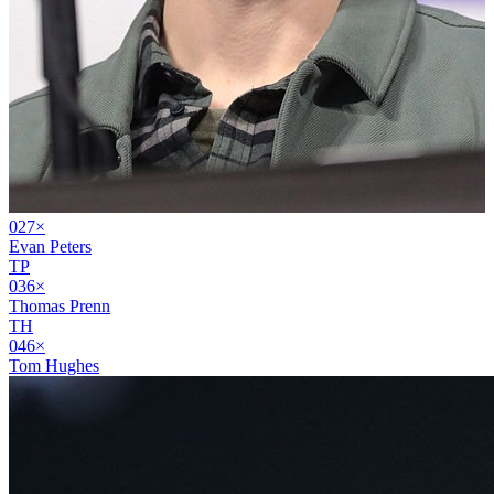
02
7
×
Evan Peters
TP
03
6
×
Thomas Prenn
TH
04
6
×
Tom Hughes