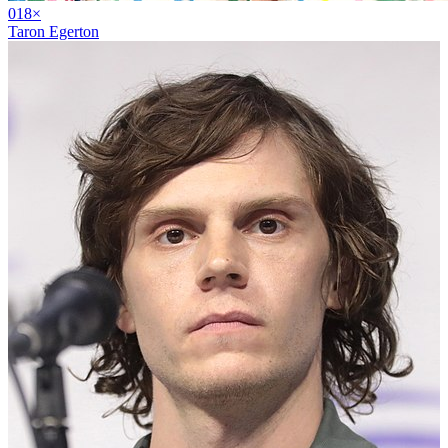
01
8
×
Taron Egerton