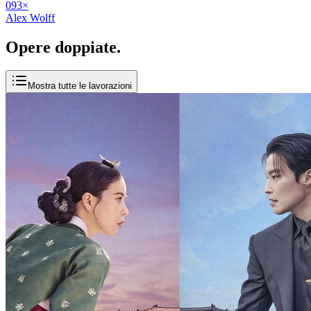
09
3
×
Alex Wolff
Opere
doppiate
.
Mostra tutte le lavorazioni