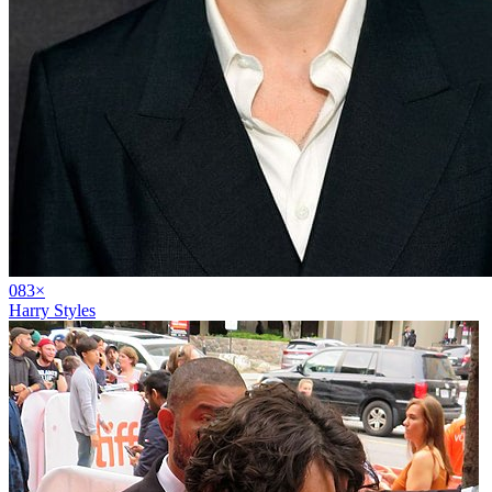
08
3
×
Harry Styles