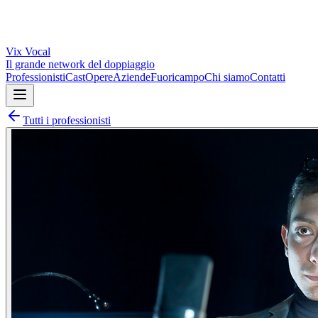
Vix
Vocal
Il grande network del doppiaggio
Professionisti
Cast
Opere
Aziende
Fuoricampo
Chi siamo
Contatti
Tutti i professionisti