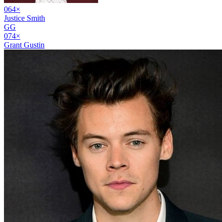
06
4
×
Justice Smith
GG
07
4
×
Grant Gustin