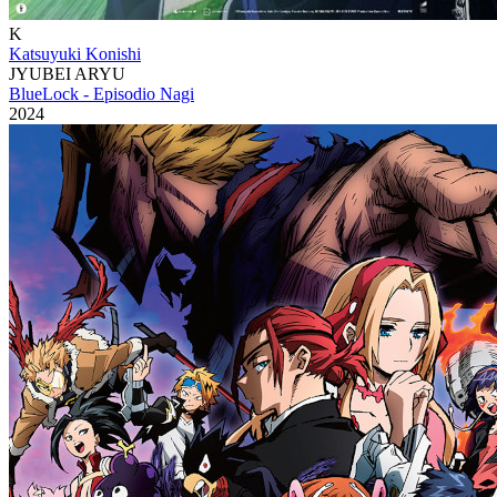
K
Katsuyuki Konishi
JYUBEI ARYU
BlueLock - Episodio Nagi
2024