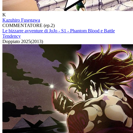
K
Kazuhiro Fusegawa
COMMENTATORE (ep.2)
Le bizzarre avventure di JoJo - S1 - Phantom Blood e Battle
Tendency
Doppiato
2025
(
2013
)