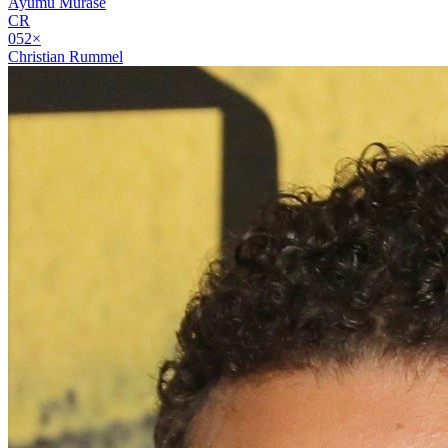
Ayumu Murase
CR
05
2
×
Christian Rummel