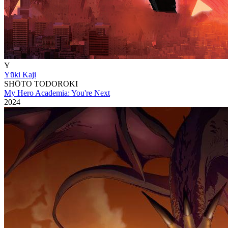
Y
Yūki Kaji
SHŌTO TODOROKI
My Hero Academia: You're Next
2024