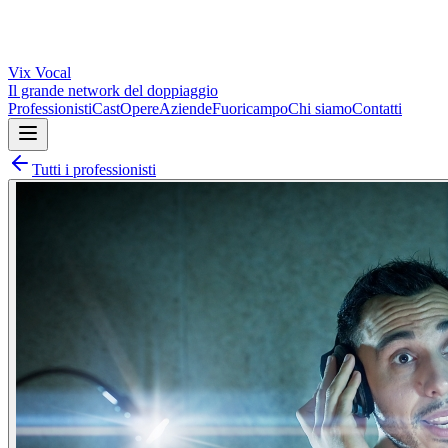
Vix
Vocal
Il grande network del doppiaggio
Professionisti
Cast
Opere
Aziende
Fuoricampo
Chi siamo
Contatti
Tutti i professionisti