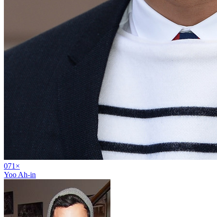
07
1
×
Yoo Ah-in