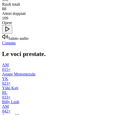
Ruoli totali
88
Attori doppiati
109
Opere
Saluto audio
Contatta
Le voci
prestate
.
AM
01
5
×
Agape Mngomezulu
YK
02
3
×
Yūki Kaji
BL
03
3
×
Billy Lush
AM
04
2
×