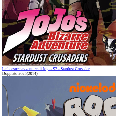
Le bizzarre avventure di Jojo - S2 - Stardust Crusader
Doppiato
2025
(
2014
)