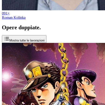
09
1
×
Roman Kolinka
Opere
doppiate
.
Mostra tutte le lavorazioni