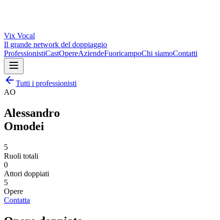
Vix
Vocal
Il grande network del doppiaggio
Professionisti
Cast
Opere
Aziende
Fuoricampo
Chi siamo
Contatti
Tutti i professionisti
AO
Alessandro
Omodei
5
Ruoli totali
0
Attori doppiati
5
Opere
Contatta