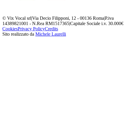
© Vix Vocal srl
|
Via Decio Filipponi, 12 - 00136 Roma
|
P.iva
14389821001 - N.Rea RM1517365
|
Capitale Sociale i.v. 30.000€
Cookies
Privacy Policy
Credits
Sito realizzato da
Michele Laurelli