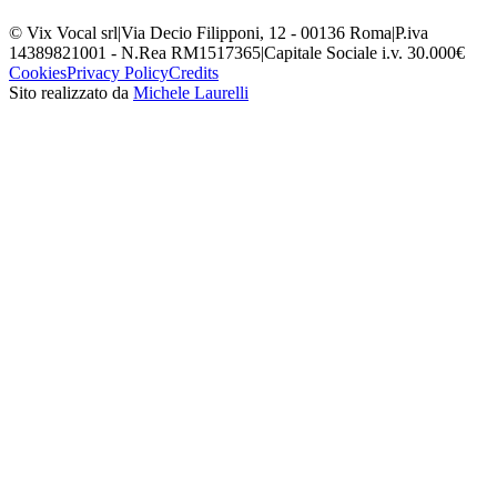
© Vix Vocal srl
|
Via Decio Filipponi, 12 - 00136 Roma
|
P.iva
14389821001 - N.Rea RM1517365
|
Capitale Sociale i.v. 30.000€
Cookies
Privacy Policy
Credits
Sito realizzato da
Michele Laurelli