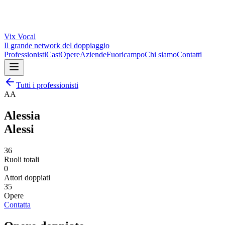
Vix
Vocal
Il grande network del doppiaggio
Professionisti
Cast
Opere
Aziende
Fuoricampo
Chi siamo
Contatti
Tutti i professionisti
AA
Alessia
Alessi
36
Ruoli totali
0
Attori doppiati
35
Opere
Contatta