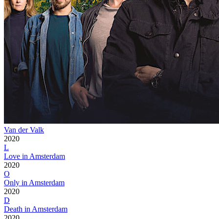
Van der Valk
2020
L
Love in Amsterdam
2020
O
Only in Amsterdam
2020
D
Death in Amsterdam
2020