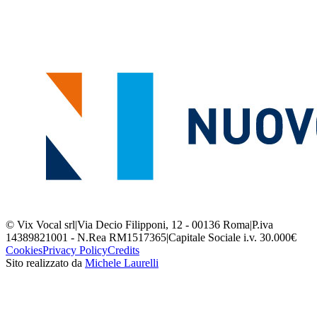
© Vix Vocal srl
|
Via Decio Filipponi, 12 - 00136 Roma
|
P.iva
14389821001 - N.Rea RM1517365
|
Capitale Sociale i.v. 30.000€
Cookies
Privacy Policy
Credits
Sito realizzato da
Michele Laurelli