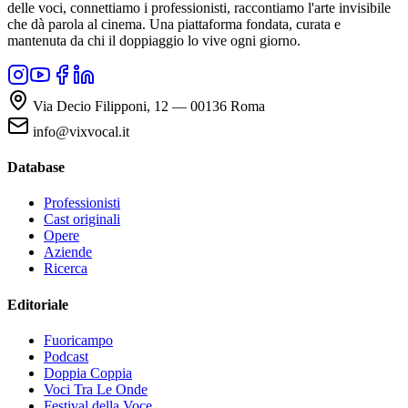
delle voci, connettiamo i professionisti, raccontiamo l'arte invisibile
che dà parola al cinema. Una piattaforma fondata, curata e
mantenuta da chi il doppiaggio lo vive ogni giorno.
Via Decio Filipponi, 12 — 00136 Roma
info@vixvocal.it
Database
Professionisti
Cast originali
Opere
Aziende
Ricerca
Editoriale
Fuoricampo
Podcast
Doppia Coppia
Voci Tra Le Onde
Festival della Voce