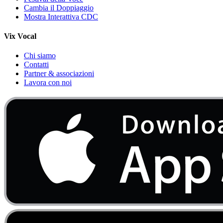
Cambia il Doppiaggio
Mostra Interattiva CDC
Vix Vocal
Chi siamo
Contatti
Partner & associazioni
Lavora con noi