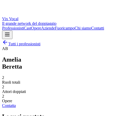
Vix
Vocal
Il grande network del doppiaggio
Professionisti
Cast
Opere
Aziende
Fuoricampo
Chi siamo
Contatti
Tutti i professionisti
AB
Amelia
Beretta
2
Ruoli totali
2
Attori doppiati
2
Opere
Contatta