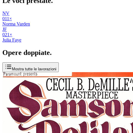
Le voci
prestate
.
NV
01
1
×
Norma Varden
JF
02
1
×
Julia Faye
Opere
doppiate
.
Mostra tutte le lavorazioni