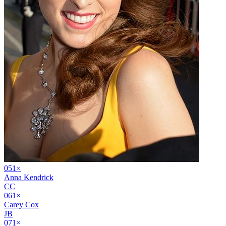
05
1
×
Anna Kendrick
CC
06
1
×
Carey Cox
JB
07
1
×