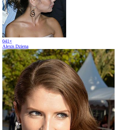
04
1
×
Alexis Dziena