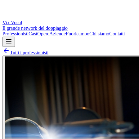
Vix
Vocal
Il grande network del doppiaggio
Professionisti
Cast
Opere
Aziende
Fuoricampo
Chi siamo
Contatti
Tutti i professionisti