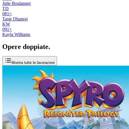
Julie Boulanger
TD
08
1
×
Tasie Dhanraj
KW
09
1
×
Kayla Williams
Opere
doppiate
.
Mostra tutte le lavorazioni