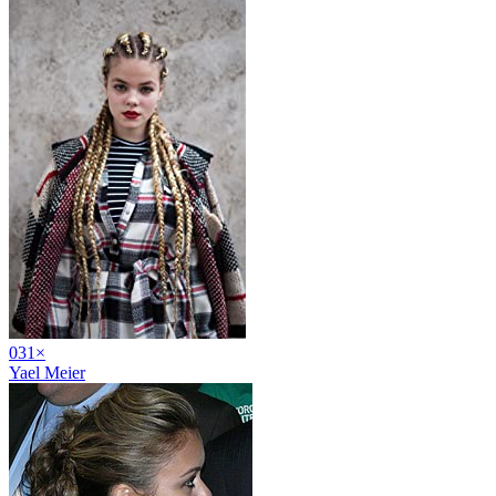
03
1
×
Yael Meier