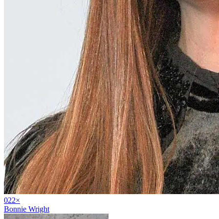
02
2
×
Bonnie Wright