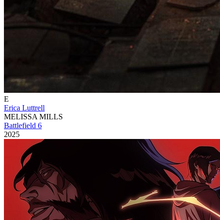
E
Erica Luttrell
MELISSA MILLS
Battlefield 6
2025