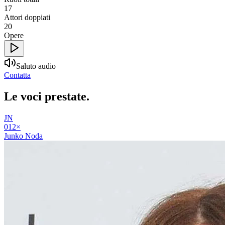
17
Attori doppiati
20
Opere
Saluto audio
Contatta
Le voci
prestate
.
JN
01
2
×
Junko Noda