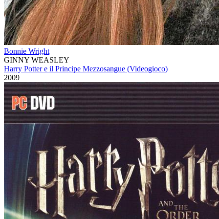
Bonnie Wright
GINNY WEASLEY
Harry Potter e il Principe Mezzosangue (Videogioco)
2009