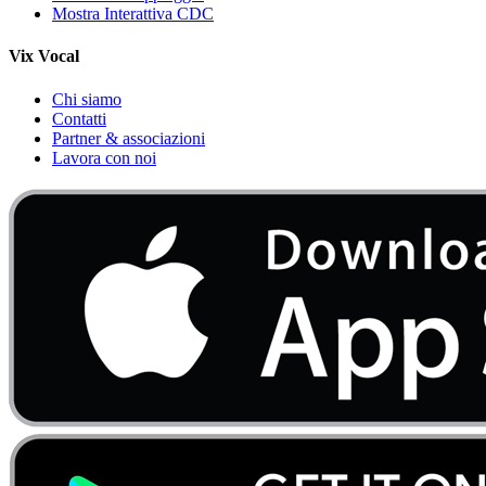
Mostra Interattiva CDC
Vix Vocal
Chi siamo
Contatti
Partner & associazioni
Lavora con noi