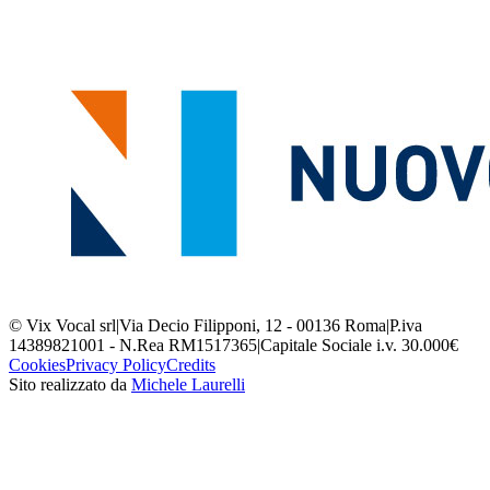
© Vix Vocal srl
|
Via Decio Filipponi, 12 - 00136 Roma
|
P.iva
14389821001 - N.Rea RM1517365
|
Capitale Sociale i.v. 30.000€
Cookies
Privacy Policy
Credits
Sito realizzato da
Michele Laurelli