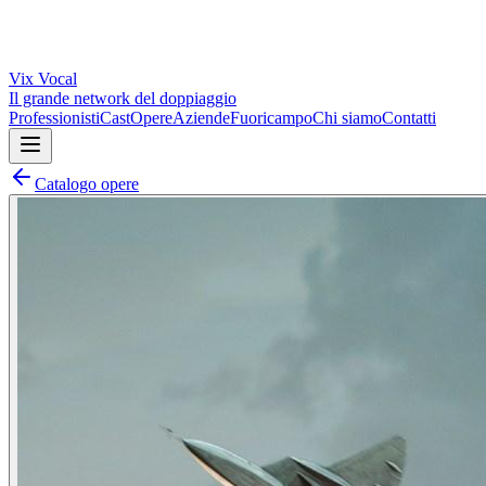
Vix
Vocal
Il grande network del doppiaggio
Professionisti
Cast
Opere
Aziende
Fuoricampo
Chi siamo
Contatti
Catalogo opere