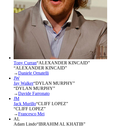
Tony Curran
“
ALEXANDER KINCAID
”
“ALEXANDER KINCAID”
→
Daniele Ornatelli
JW
Jay Walker
“
DYLAN MURPHY
”
“DYLAN MURPHY”
→
Davide Farronato
JM
Jack Murillo
“
CLIFF LOPEZ
”
“CLIFF LOPEZ”
→
Francesco Mei
AL
Adam Lindo
“
IBRAHIM AL KHATIB
”