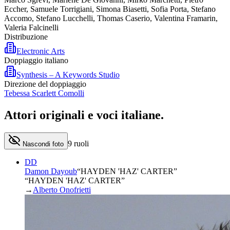
Eccher, Samuele Torrigiani, Simona Biasetti, Sofia Porta, Stefano
Accomo, Stefano Lucchelli, Thomas Caserio, Valentina Framarin,
Valeria Falcinelli
Distribuzione
Electronic Arts
Doppiaggio italiano
Synthesis – A Keywords Studio
Direzione del doppiaggio
Tebessa Scarlett Comolli
Attori originali e
voci italiane
.
9
ruoli
Nascondi foto
DD
Damon Dayoub
“
HAYDEN 'HAZ' CARTER
”
“HAYDEN 'HAZ' CARTER”
→
Alberto Onofrietti