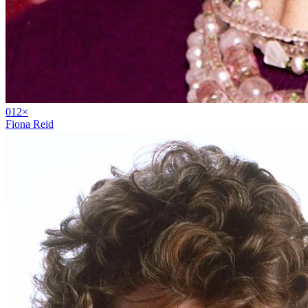
01
2
×
Fiona Reid