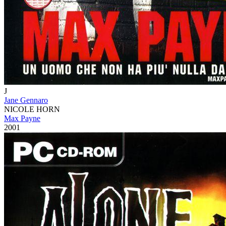
J
Jane Gennaro
NICOLE HORN
Max Payne
2001