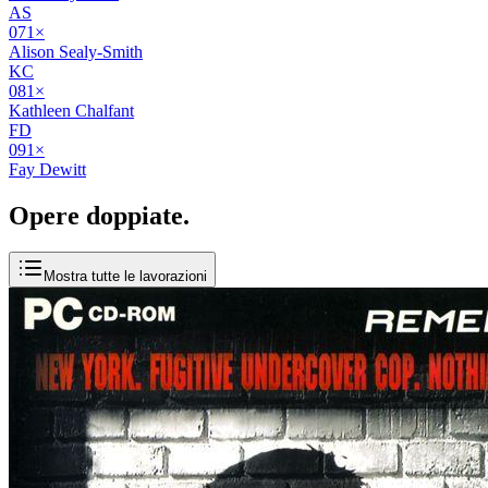
AS
07
1
×
Alison Sealy-Smith
KC
08
1
×
Kathleen Chalfant
FD
09
1
×
Fay Dewitt
Opere
doppiate
.
Mostra tutte le lavorazioni