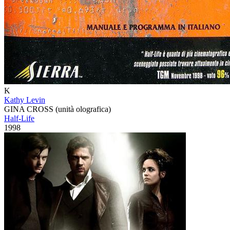
K
Kathy Levin
GINA CROSS (unità olografica)
Half-Life
1998