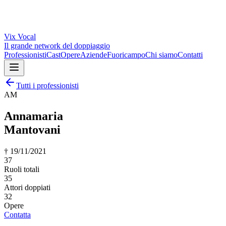
Vix
Vocal
Il grande network del doppiaggio
Professionisti
Cast
Opere
Aziende
Fuoricampo
Chi siamo
Contatti
Tutti i professionisti
AM
Annamaria
Mantovani
†
19/11/2021
37
Ruoli totali
35
Attori doppiati
32
Opere
Contatta