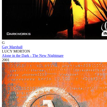
G
Gay Marshall
LUCY MORTON
Alone in the Dark - The New Nightmare
2001