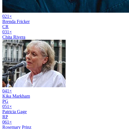
02
1
×
Brenda Fricker
CR
03
1
×
Chita Rivera
04
1
×
Kika Markham
PG
05
1
×
Patricia Gage
RP
06
1
×
Rosemary Prinz