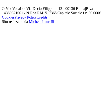
© Vix Vocal srl
|
Via Decio Filipponi, 12 - 00136 Roma
|
P.iva
14389821001 - N.Rea RM1517365
|
Capitale Sociale i.v. 30.000€
Cookies
Privacy Policy
Credits
Sito realizzato da
Michele Laurelli