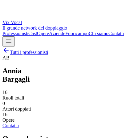
Vix
Vocal
Il grande network del doppiaggio
Professionisti
Cast
Opere
Aziende
Fuoricampo
Chi siamo
Contatti
Tutti i professionisti
AB
Annia
Bargagli
16
Ruoli totali
0
Attori doppiati
16
Opere
Contatta