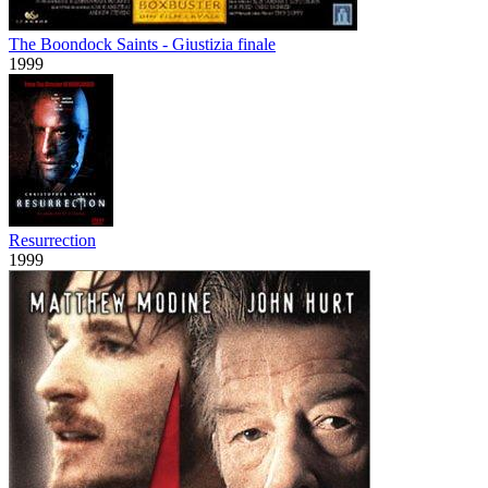
The Boondock Saints - Giustizia finale
1999
Resurrection
1999