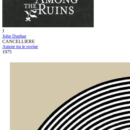
J
John Dunbar
CANCELLIERE
Amore tra le rovine
1975