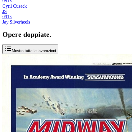
08
1
×
Cyril Cusack
JS
09
1
×
Jay Silverheels
Opere
doppiate
.
Mostra tutte le lavorazioni