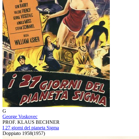
G
George Voskovec
PROF. KLAUS BECHNER
I 27 giorni del pianeta Sigma
Doppiato
1958
(
1957
)