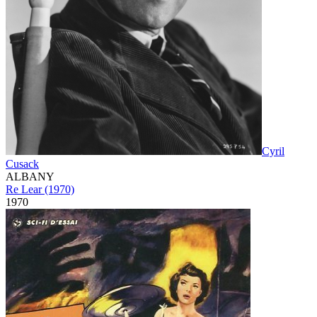
Cyril
Cusack
ALBANY
Re Lear (1970)
1970