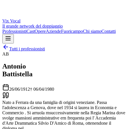
Vix
Vocal
Il grande network del doppiaggio
Professionisti
Cast
Opere
Aziende
Fuoricampo
Chi siamo
Contatti
Tutti i professionisti
AB
Antonio
Battistella
26/06/1912
†
06/04/1980
Nato a Ferrara da una famiglia di origini veneziane. Passa
l'adolescenza a Genova, dove nel 1934 si laurea in Economia e
Commercio . Si arruola rnsuccessivamente nella Regia Marina dove
svolge mansioni amministrative ern frequenta poi l' Accademia
d'Arte Drammatica Silvio D'Amico di Roma, ottenendone il
diploma nel…