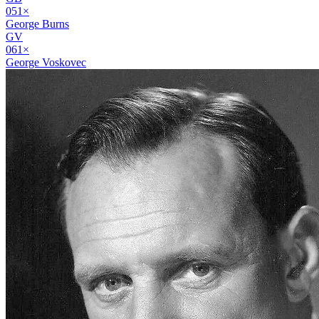
05
1
×
George Burns
GV
06
1
×
George Voskovec