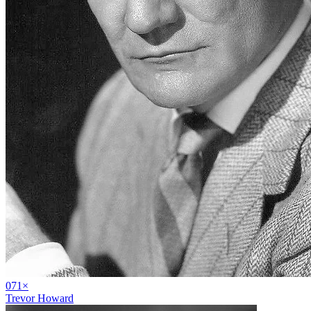
07
1
×
Trevor Howard