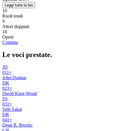
Leggi tutta la bio
10
Ruoli totali
9
Attori doppiati
10
Opere
Contatta
Le voci
prestate
.
JD
01
1
×
John Dunbar
DK
02
1
×
David King-Wood
SS
03
1
×
Seth Sakai
DR
04
1
×
Dean R. Brooks
GB