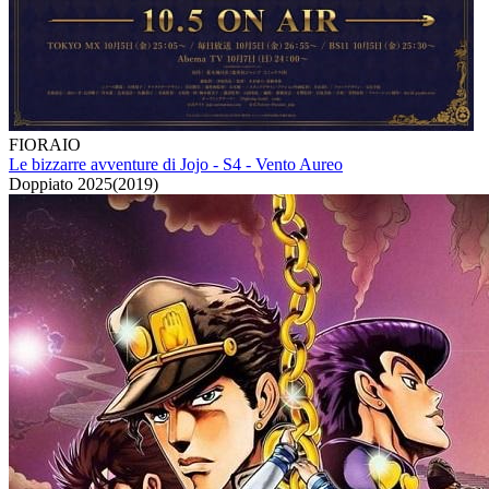
FIORAIO
Le bizzarre avventure di Jojo - S4 - Vento Aureo
Doppiato
2025
(
2019
)