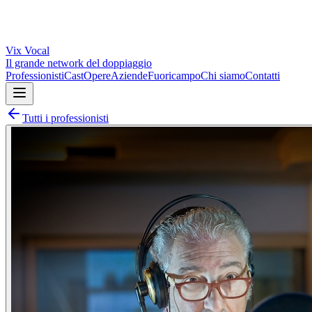
Vix
Vocal
Il grande network del doppiaggio
Professionisti
Cast
Opere
Aziende
Fuoricampo
Chi siamo
Contatti
Tutti i professionisti