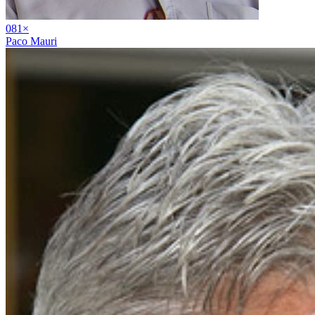
08
1
×
Paco Mauri