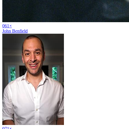
06
1
×
John Benfield
07
1
×