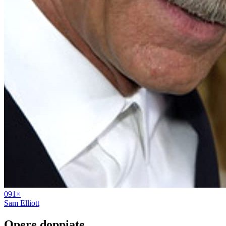
09
1
×
Sam Elliott
Opere
doppiate
.