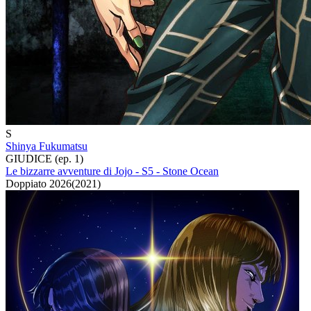
S
Shinya Fukumatsu
GIUDICE (ep. 1)
Le bizzarre avventure di Jojo - S5 - Stone Ocean
Doppiato
2026
(
2021
)