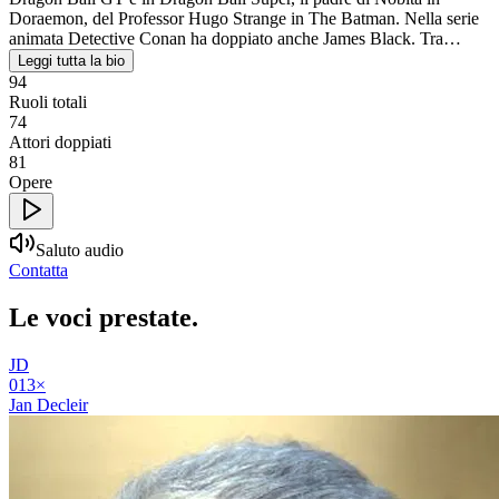
Doraemon, del Professor Hugo Strange in The Batman. Nella serie
animata Detective Conan ha doppiato anche James Black. Tra…
Leggi tutta la bio
94
Ruoli totali
74
Attori doppiati
81
Opere
Saluto audio
Contatta
Le voci
prestate
.
JD
01
3
×
Jan Decleir