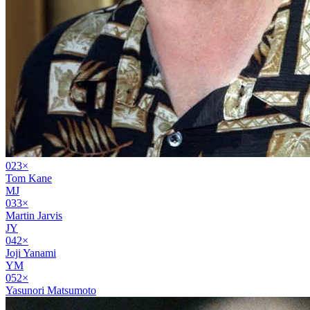
02
3
×
Tom Kane
MJ
03
3
×
Martin Jarvis
JY
04
2
×
Joji Yanami
YM
05
2
×
Yasunori Matsumoto