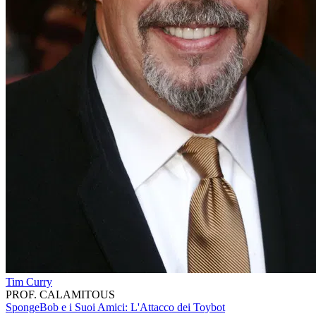
Tim Curry
PROF. CALAMITOUS
SpongeBob e i Suoi Amici: L'Attacco dei Toybot