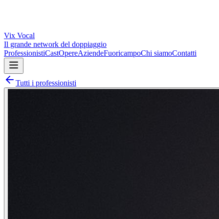
Vix
Vocal
Il grande network del doppiaggio
Professionisti
Cast
Opere
Aziende
Fuoricampo
Chi siamo
Contatti
Tutti i professionisti