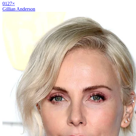
01
27
×
Gillian Anderson