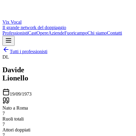
Vix
Vocal
Il grande network del doppiaggio
Professionisti
Cast
Opere
Aziende
Fuoricampo
Chi siamo
Contatti
Tutti i professionisti
DL
Davide
Lionello
19/09/1973
Nato a Roma
7
Ruoli totali
7
Attori doppiati
7