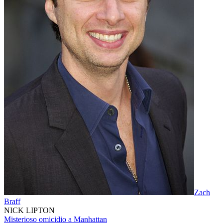
Zach
Braff
NICK LIPTON
Misterioso omicidio a Manhattan