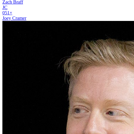
Zach Braff
JC
05
1
×
Joey Cramer