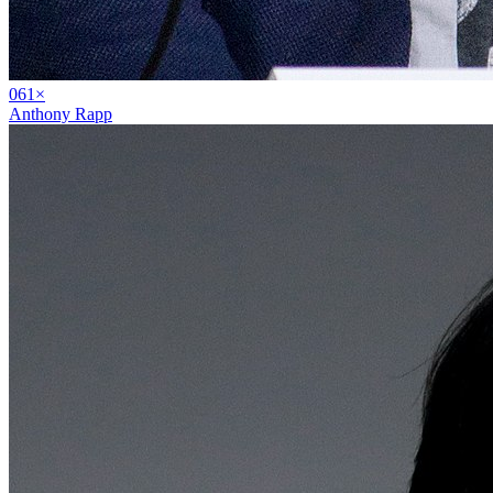
06
1
×
Anthony Rapp