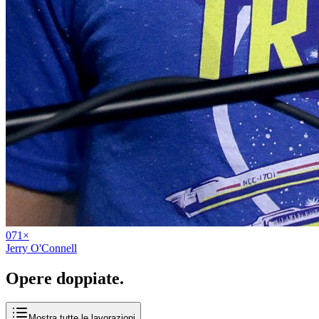
07
1
×
Jerry O'Connell
Opere
doppiate
.
Mostra tutte le lavorazioni