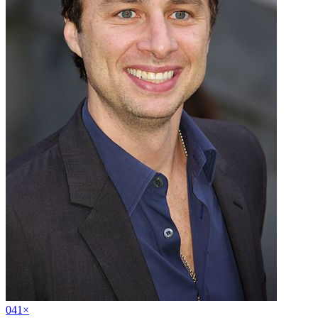
04
1
×