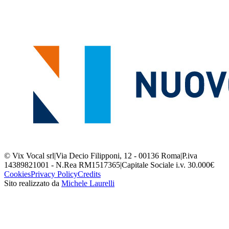
© Vix Vocal srl
|
Via Decio Filipponi, 12 - 00136 Roma
|
P.iva
14389821001 - N.Rea RM1517365
|
Capitale Sociale i.v. 30.000€
Cookies
Privacy Policy
Credits
Sito realizzato da
Michele Laurelli