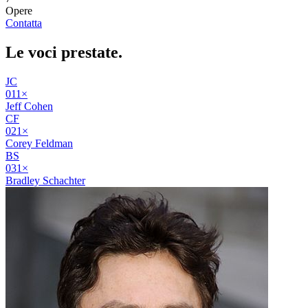
Opere
Contatta
Le voci
prestate
.
JC
01
1
×
Jeff Cohen
CF
02
1
×
Corey Feldman
BS
03
1
×
Bradley Schachter