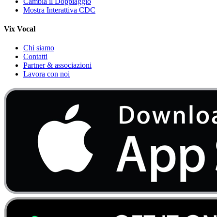
Cambia il Doppiaggio
Mostra Interattiva CDC
Vix Vocal
Chi siamo
Contatti
Partner & associazioni
Lavora con noi