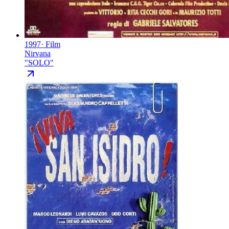
1997
·
Film
Nirvana
"
SOLO
"