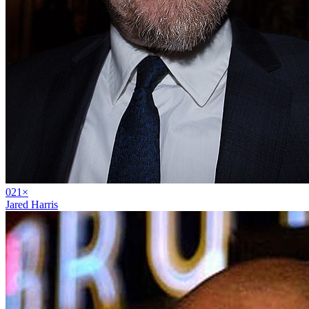
02
1
×
Jared Harris