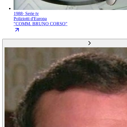
1988
·
Serie tv
Poliziotti d'Europa
"
COMM. BRUNO CORSO
"