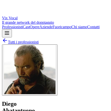
Vix
Vocal
Il grande network del doppiaggio
Professionisti
Cast
Opere
Aziende
Fuoricampo
Chi siamo
Contatti
Tutti i professionisti
Diego
Abatantuono