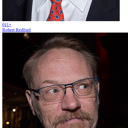
01
1
×
Robert Redford