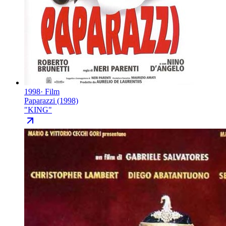
1998
·
Film
Paparazzi (1998)
"
KING
"