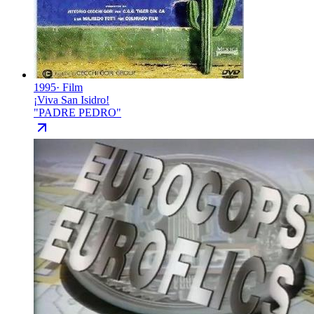
1995
·
Film
¡Viva San Isidro!
"
PADRE PEDRO
"