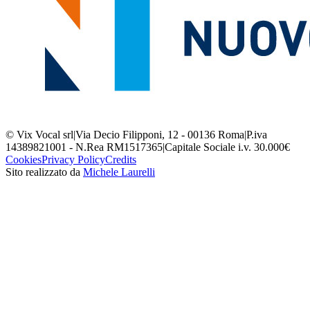
© Vix Vocal srl
|
Via Decio Filipponi, 12 - 00136 Roma
|
P.iva
14389821001 - N.Rea RM1517365
|
Capitale Sociale i.v. 30.000€
Cookies
Privacy Policy
Credits
Sito realizzato da
Michele Laurelli