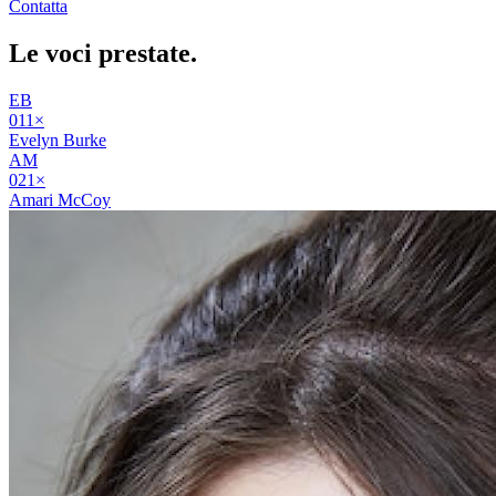
Contatta
Le voci
prestate
.
EB
01
1
×
Evelyn Burke
AM
02
1
×
Amari McCoy