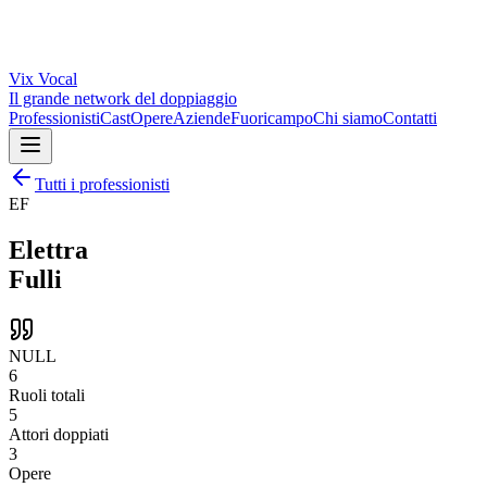
Vix
Vocal
Il grande network del doppiaggio
Professionisti
Cast
Opere
Aziende
Fuoricampo
Chi siamo
Contatti
Tutti i professionisti
EF
Elettra
Fulli
NULL
6
Ruoli totali
5
Attori doppiati
3
Opere