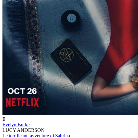
E
Evelyn Burke
LUCY ANDERSON
Le terrificanti avventure di Sabrina