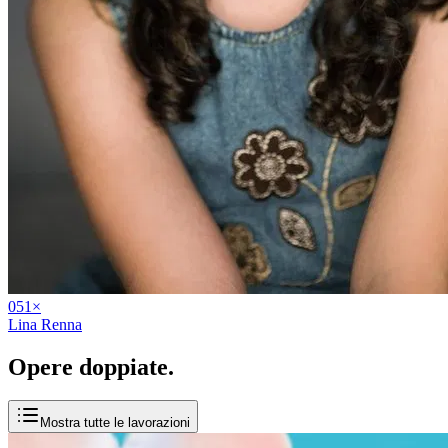
05
1
×
Lina Renna
Opere
doppiate
.
Mostra tutte le lavorazioni