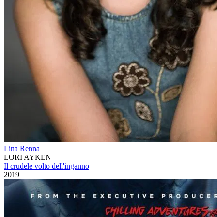
Lina Renna
LORI AYKEN
Il crudele volto dell'inganno
2019