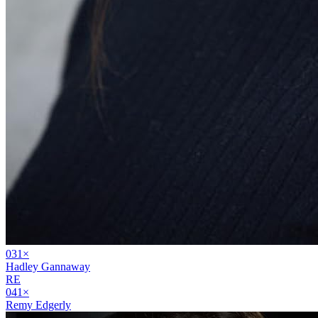
03
1
×
Hadley Gannaway
RE
04
1
×
Remy Edgerly