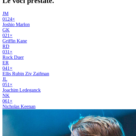
Le voci
prestate
.
JM
01
24
×
Joshio Marlon
GK
02
1
×
Griffin Kane
RD
03
1
×
Rock Duer
ER
04
1
×
Ellis Rubin Ziv Zaifman
JL
05
1
×
Joachim Ledeganck
NK
06
1
×
Nicholas Keenan