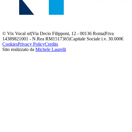
© Vix Vocal srl
|
Via Decio Filipponi, 12 - 00136 Roma
|
P.iva
14389821001 - N.Rea RM1517365
|
Capitale Sociale i.v. 30.000€
Cookies
Privacy Policy
Credits
Sito realizzato da
Michele Laurelli