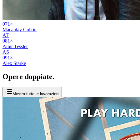
07
1
×
Macaulay Culkin
AT
08
1
×
Amir Tessler
AS
09
1
×
Alex Starke
Opere
doppiate
.
Mostra tutte le lavorazioni