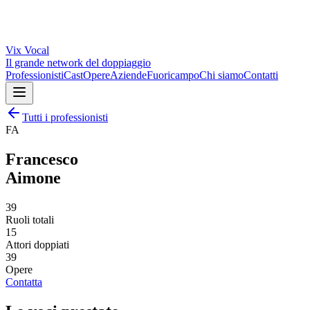
Vix
Vocal
Il grande network del doppiaggio
Professionisti
Cast
Opere
Aziende
Fuoricampo
Chi siamo
Contatti
Tutti i professionisti
FA
Francesco
Aimone
39
Ruoli totali
15
Attori doppiati
39
Opere
Contatta