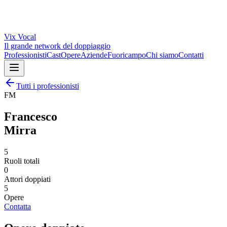
Vix
Vocal
Il grande network del doppiaggio
Professionisti
Cast
Opere
Aziende
Fuoricampo
Chi siamo
Contatti
Tutti i professionisti
FM
Francesco
Mirra
5
Ruoli totali
0
Attori doppiati
5
Opere
Contatta