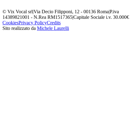
© Vix Vocal srl
|
Via Decio Filipponi, 12 - 00136 Roma
|
P.iva
14389821001 - N.Rea RM1517365
|
Capitale Sociale i.v. 30.000€
Cookies
Privacy Policy
Credits
Sito realizzato da
Michele Laurelli