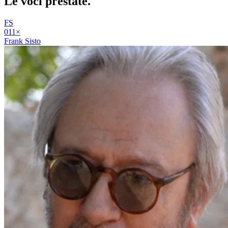
Le voci
prestate
.
FS
01
1
×
Frank Sisto