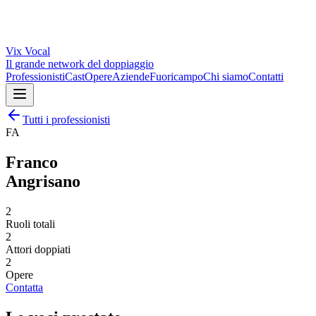
Vix
Vocal
Il grande network del doppiaggio
Professionisti
Cast
Opere
Aziende
Fuoricampo
Chi siamo
Contatti
Tutti i professionisti
FA
Franco
Angrisano
2
Ruoli totali
2
Attori doppiati
2
Opere
Contatta