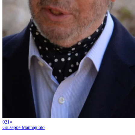
02
1
×
Giuseppe Mannajuolo