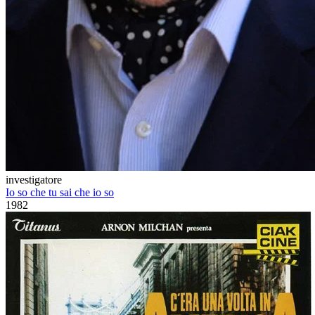
investigatore
Io so che tu sai che io so
1982