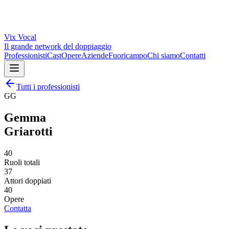
Vix
Vocal
Il grande network del doppiaggio
Professionisti
Cast
Opere
Aziende
Fuoricampo
Chi siamo
Contatti
Tutti i professionisti
GG
Gemma
Griarotti
40
Ruoli totali
37
Attori doppiati
40
Opere
Contatta