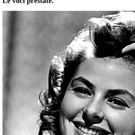
Le voci
prestate
.