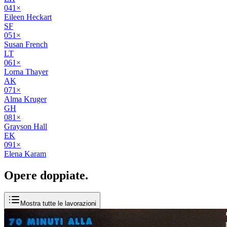
04
1
×
Eileen Heckart
SF
05
1
×
Susan French
LT
06
1
×
Lorna Thayer
AK
07
1
×
Alma Kruger
GH
08
1
×
Grayson Hall
EK
09
1
×
Elena Karam
Opere
doppiate
.
Mostra tutte le lavorazioni