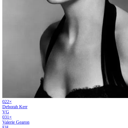
02
2
×
Deborah Kerr
VG
03
1
×
Valerie Gearon
EH