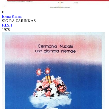
E
Elena Karam
SIG.RA ZARINKAS
F.I.S.T.
1978