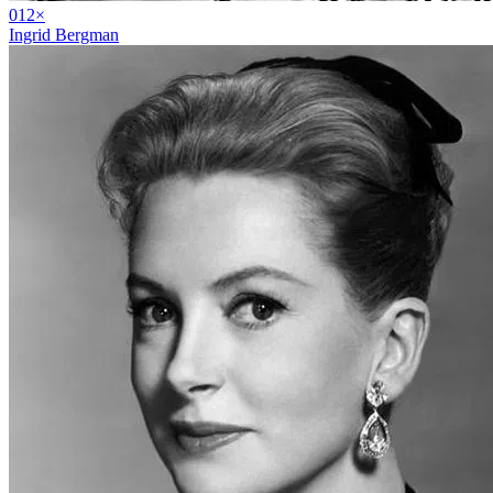
01
2
×
Ingrid Bergman