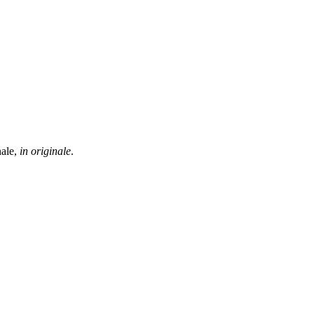
nale,
in originale
.