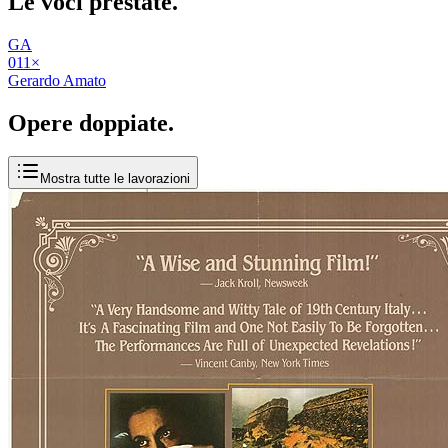
Le voci
prestate
.
GA
01
1
×
Gerardo Amato
Opere
doppiate
.
Mostra tutte le lavorazioni