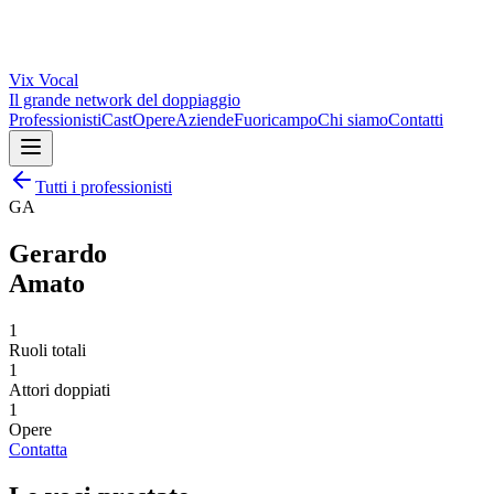
Vix
Vocal
Il grande network del doppiaggio
Professionisti
Cast
Opere
Aziende
Fuoricampo
Chi siamo
Contatti
Tutti i professionisti
GA
Gerardo
Amato
1
Ruoli totali
1
Attori doppiati
1
Opere
Contatta