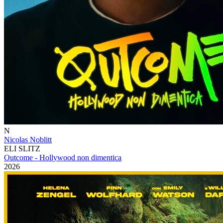
N
Nicolas Noblitt
ELI SLITZ
Outcome - Hollywood non dimentica
2026