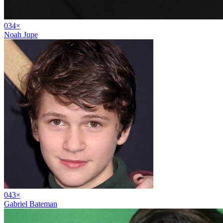
03
4
×
Noah Jupe
04
3
×
Gabriel Bateman