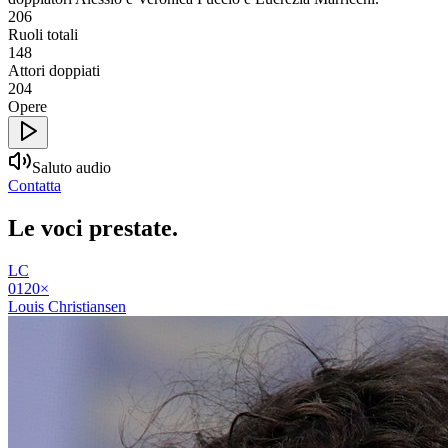
206
Ruoli totali
148
Attori doppiati
204
Opere
Saluto audio
Contatta
Le voci
prestate
.
LC
01
20
×
Louis Christiansen