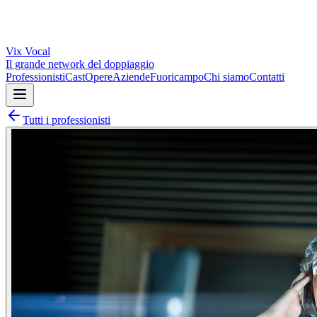
Vix
Vocal
Il grande network del doppiaggio
Professionisti
Cast
Opere
Aziende
Fuoricampo
Chi siamo
Contatti
Tutti i professionisti