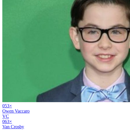
05
3
×
Owen Vaccaro
VC
06
3
×
Van Crosby