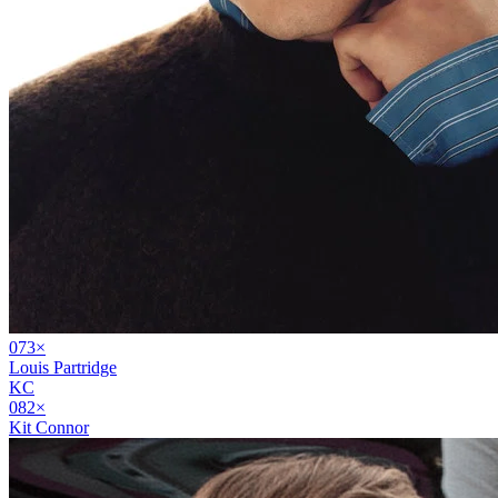
07
3
×
Louis Partridge
KC
08
2
×
Kit Connor