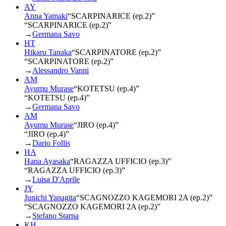
AY
Anna Yamaki
“
SCARPINARICE (ep.2)
”
“SCARPINARICE (ep.2)”
→
Germana Savo
HT
Hikaru Tanaka
“
SCARPINATORE (ep.2)
”
“SCARPINATORE (ep.2)”
→
Alessandro Vanni
AM
Ayumu Murase
“
KOTETSU (ep.4)
”
“KOTETSU (ep.4)”
→
Germana Savo
AM
Ayumu Murase
“
JIRO (ep.4)
”
“JIRO (ep.4)”
→
Dario Follis
HA
Hana Ayasaka
“
RAGAZZA UFFICIO (ep.3)
”
“RAGAZZA UFFICIO (ep.3)”
→
Luisa D'Aprile
JY
Junichi Yanagita
“
SCAGNOZZO KAGEMORI 2A (ep.2)
”
“SCAGNOZZO KAGEMORI 2A (ep.2)”
→
Stefano Starna
KH