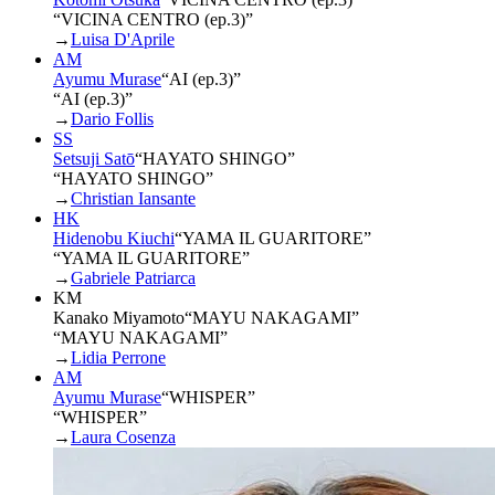
“VICINA CENTRO (ep.3)”
→
Luisa D'Aprile
AM
Ayumu Murase
“
AI (ep.3)
”
“AI (ep.3)”
→
Dario Follis
SS
Setsuji Satō
“
HAYATO SHINGO
”
“HAYATO SHINGO”
→
Christian Iansante
HK
Hidenobu Kiuchi
“
YAMA IL GUARITORE
”
“YAMA IL GUARITORE”
→
Gabriele Patriarca
KM
Kanako Miyamoto
“
MAYU NAKAGAMI
”
“MAYU NAKAGAMI”
→
Lidia Perrone
AM
Ayumu Murase
“
WHISPER
”
“WHISPER”
→
Laura Cosenza