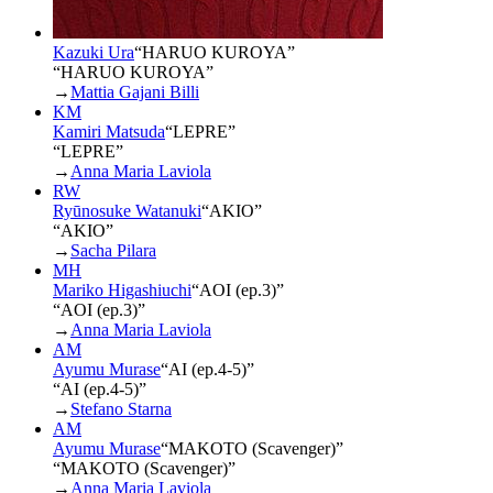
Kazuki Ura
“
HARUO KUROYA
”
“HARUO KUROYA”
→
Mattia Gajani Billi
KM
Kamiri Matsuda
“
LEPRE
”
“LEPRE”
→
Anna Maria Laviola
RW
Ryūnosuke Watanuki
“
AKIO
”
“AKIO”
→
Sacha Pilara
MH
Mariko Higashiuchi
“
AOI (ep.3)
”
“AOI (ep.3)”
→
Anna Maria Laviola
AM
Ayumu Murase
“
AI (ep.4-5)
”
“AI (ep.4-5)”
→
Stefano Starna
AM
Ayumu Murase
“
MAKOTO (Scavenger)
”
“MAKOTO (Scavenger)”
→
Anna Maria Laviola