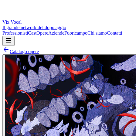
Vix
Vocal
Il grande network del doppiaggio
Professionisti
Cast
Opere
Aziende
Fuoricampo
Chi siamo
Contatti
Catalogo opere