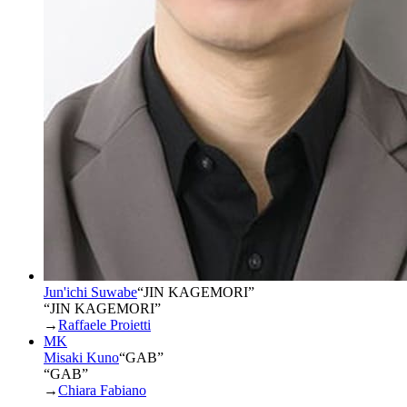
Jun'ichi Suwabe
“
JIN KAGEMORI
”
“JIN KAGEMORI”
→
Raffaele Proietti
MK
Misaki Kuno
“
GAB
”
“GAB”
→
Chiara Fabiano