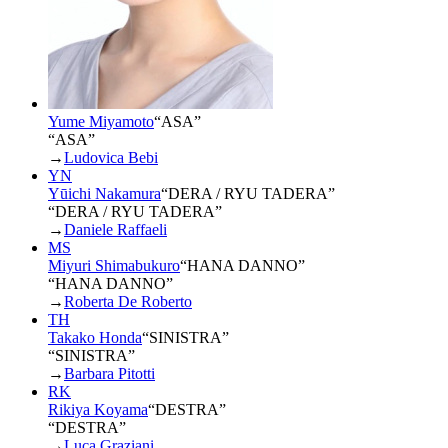
Yume Miyamoto
“
ASA
”
“ASA”
→
Ludovica Bebi
YN
Yūichi Nakamura
“
DERA / RYU TADERA
”
“DERA / RYU TADERA”
→
Daniele Raffaeli
MS
Miyuri Shimabukuro
“
HANA DANNO
”
“HANA DANNO”
→
Roberta De Roberto
TH
Takako Honda
“
SINISTRA
”
“SINISTRA”
→
Barbara Pitotti
RK
Rikiya Koyama
“
DESTRA
”
“DESTRA”
→
Luca Graziani