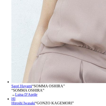
Saori Hayami
“
SOMMA OSHIRA
”
“SOMMA OSHIRA”
→
Luisa D'Aprile
HI
Hiroshi Iwasaki
“
GONZO KAGEMORI
”