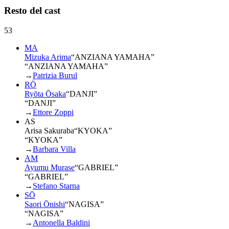
Resto del cast
53
MA
Mizuka Arima
“
ANZIANA YAMAHA
”
“ANZIANA YAMAHA”
→
Patrizia Burul
RŌ
Ryōta Ōsaka
“
DANJI
”
“DANJI”
→
Ettore Zoppi
AS
Arisa Sakuraba
“
KYOKA
”
“KYOKA”
→
Barbara Villa
AM
Ayumu Murase
“
GABRIEL
”
“GABRIEL”
→
Stefano Starna
SŌ
Saori Ōnishi
“
NAGISA
”
“NAGISA”
→
Antonella Baldini