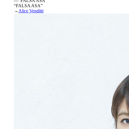
—
“
FALSA ASA
”
“FALSA ASA”
→
Alice Venditti