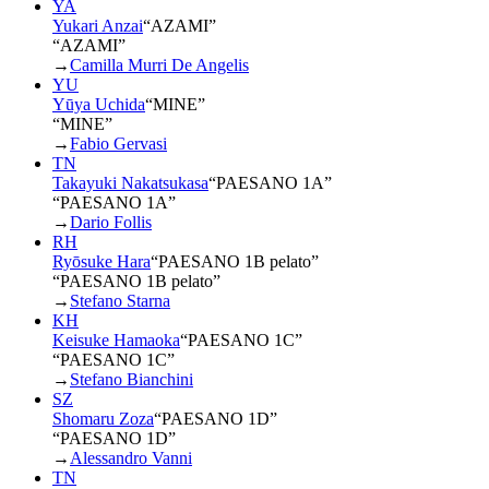
YA
Yukari Anzai
“
AZAMI
”
“AZAMI”
→
Camilla Murri De Angelis
YU
Yūya Uchida
“
MINE
”
“MINE”
→
Fabio Gervasi
TN
Takayuki Nakatsukasa
“
PAESANO 1A
”
“PAESANO 1A”
→
Dario Follis
RH
Ryōsuke Hara
“
PAESANO 1B pelato
”
“PAESANO 1B pelato”
→
Stefano Starna
KH
Keisuke Hamaoka
“
PAESANO 1C
”
“PAESANO 1C”
→
Stefano Bianchini
SZ
Shomaru Zoza
“
PAESANO 1D
”
“PAESANO 1D”
→
Alessandro Vanni
TN