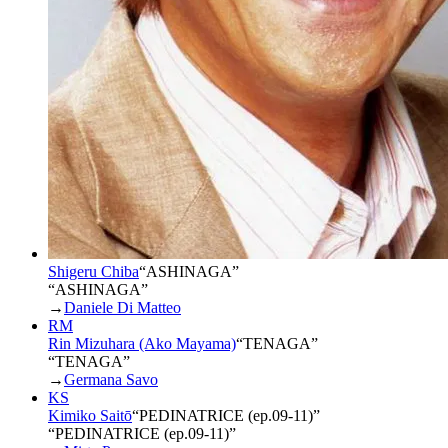
Shigeru Chiba
“
ASHINAGA
”
“ASHINAGA”
→
Daniele Di Matteo
RM
Rin Mizuhara (Ako Mayama)
“
TENAGA
”
“TENAGA”
→
Germana Savo
KS
Kimiko Saitō
“
PEDINATRICE (ep.09-11)
”
“PEDINATRICE (ep.09-11)”