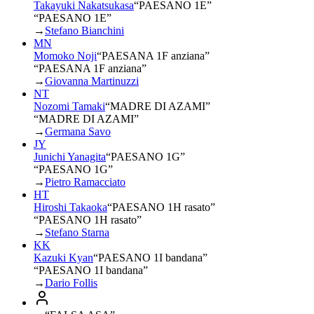
Takayuki Nakatsukasa
“
PAESANO 1E
”
“PAESANO 1E”
→
Stefano Bianchini
MN
Momoko Noji
“
PAESANA 1F anziana
”
“PAESANA 1F anziana”
→
Giovanna Martinuzzi
NT
Nozomi Tamaki
“
MADRE DI AZAMI
”
“MADRE DI AZAMI”
→
Germana Savo
JY
Junichi Yanagita
“
PAESANO 1G
”
“PAESANO 1G”
→
Pietro Ramacciato
HT
Hiroshi Takaoka
“
PAESANO 1H rasato
”
“PAESANO 1H rasato”
→
Stefano Starna
KK
Kazuki Kyan
“
PAESANO 1I bandana
”
“PAESANO 1I bandana”
→
Dario Follis