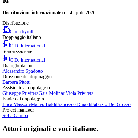
Distribuzione internazionale:
da 4 aprile 2026
Distribuzione
Crunchyroll
Doppiaggio italiano
C.D. International
Sonorizzazione
C.D. International
Dialoghi italiani
Alessandro Spadotto
Direzione del doppiaggio
Barbara Pitotti
Assistente al doppiaggio
Giuseppe Privitera
Gaia Molinari
Viola Privitera
Fonico di doppiaggio
Luca Massone
Matteo Baldi
Francesco Rinaldi
Fabrizio Del Grosso
Project manager
Sofia Gamba
Attori originali e
voci italiane
.