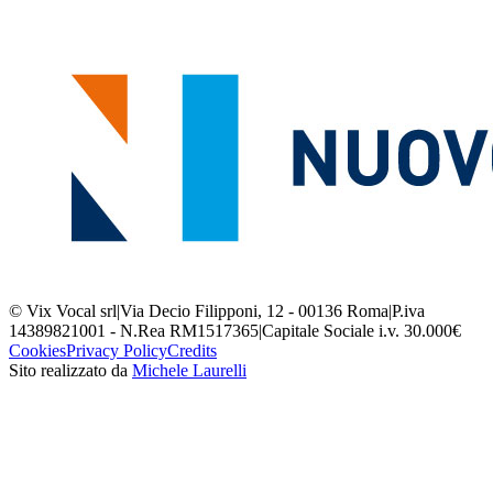
© Vix Vocal srl
|
Via Decio Filipponi, 12 - 00136 Roma
|
P.iva
14389821001 - N.Rea RM1517365
|
Capitale Sociale i.v. 30.000€
Cookies
Privacy Policy
Credits
Sito realizzato da
Michele Laurelli