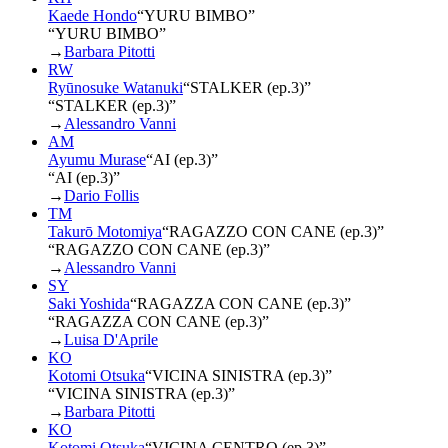
Kaede Hondo
“
YURU BIMBO
”
“YURU BIMBO”
→
Barbara Pitotti
RW
Ryūnosuke Watanuki
“
STALKER (ep.3)
”
“STALKER (ep.3)”
→
Alessandro Vanni
AM
Ayumu Murase
“
AI (ep.3)
”
“AI (ep.3)”
→
Dario Follis
TM
Takurō Motomiya
“
RAGAZZO CON CANE (ep.3)
”
“RAGAZZO CON CANE (ep.3)”
→
Alessandro Vanni
SY
Saki Yoshida
“
RAGAZZA CON CANE (ep.3)
”
“RAGAZZA CON CANE (ep.3)”
→
Luisa D'Aprile
KO
Kotomi Otsuka
“
VICINA SINISTRA (ep.3)
”
“VICINA SINISTRA (ep.3)”
→
Barbara Pitotti
KO
Kotomi Otsuka
“
VICINA CENTRO (ep.3)
”