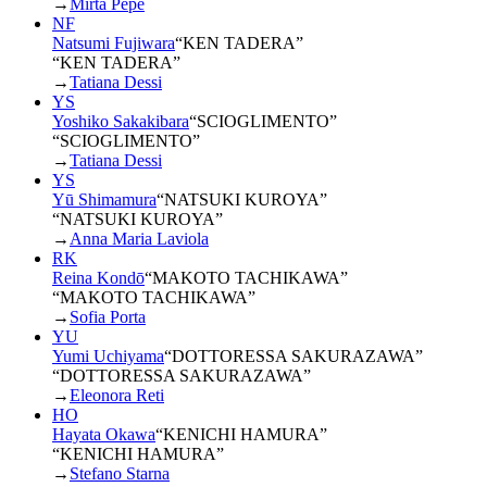
→
Mirta Pepe
NF
Natsumi Fujiwara
“
KEN TADERA
”
“KEN TADERA”
→
Tatiana Dessi
YS
Yoshiko Sakakibara
“
SCIOGLIMENTO
”
“SCIOGLIMENTO”
→
Tatiana Dessi
YS
Yū Shimamura
“
NATSUKI KUROYA
”
“NATSUKI KUROYA”
→
Anna Maria Laviola
RK
Reina Kondō
“
MAKOTO TACHIKAWA
”
“MAKOTO TACHIKAWA”
→
Sofia Porta
YU
Yumi Uchiyama
“
DOTTORESSA SAKURAZAWA
”
“DOTTORESSA SAKURAZAWA”
→
Eleonora Reti
HO
Hayata Okawa
“
KENICHI HAMURA
”
“KENICHI HAMURA”
→
Stefano Starna