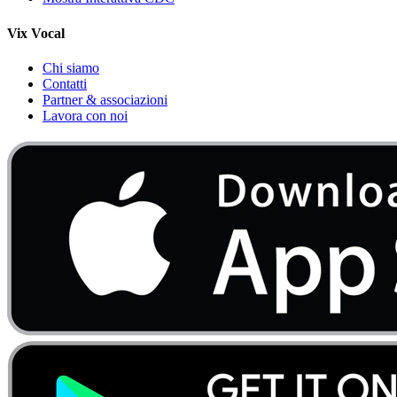
Vix Vocal
Chi siamo
Contatti
Partner & associazioni
Lavora con noi