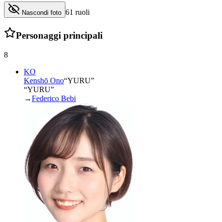
61
ruoli
Nascondi foto
Personaggi principali
8
KO
Kenshō Ono
“
YURU
”
“YURU”
→
Federico Bebi