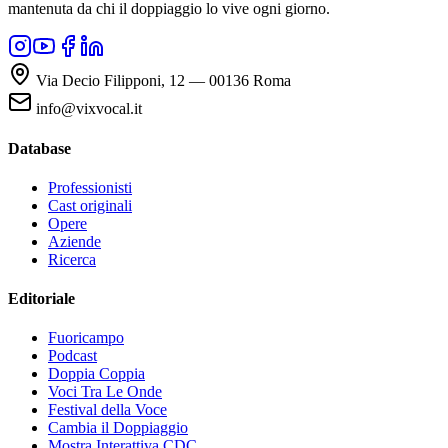
mantenuta da chi il doppiaggio lo vive ogni giorno.
Via Decio Filipponi, 12 — 00136 Roma
info@vixvocal.it
Database
Professionisti
Cast originali
Opere
Aziende
Ricerca
Editoriale
Fuoricampo
Podcast
Doppia Coppia
Voci Tra Le Onde
Festival della Voce
Cambia il Doppiaggio
Mostra Interattiva CDC