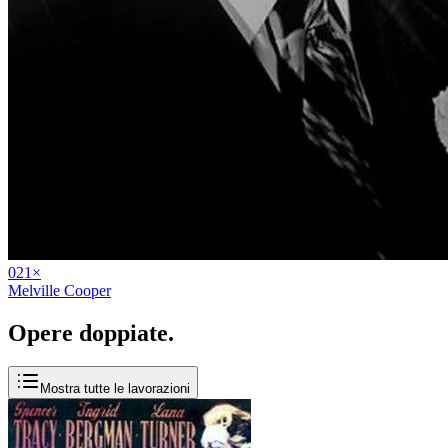
02
1
×
Melville Cooper
Opere
doppiate
.
Mostra tutte le lavorazioni