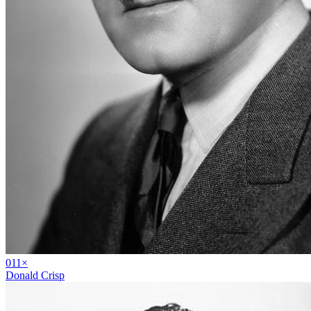
01
1
×
Donald Crisp