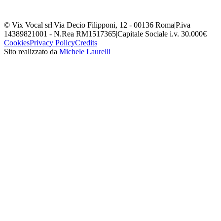
© Vix Vocal srl
|
Via Decio Filipponi, 12 - 00136 Roma
|
P.iva
14389821001 - N.Rea RM1517365
|
Capitale Sociale i.v. 30.000€
Cookies
Privacy Policy
Credits
Sito realizzato da
Michele Laurelli