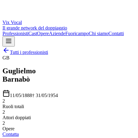
Vix
Vocal
Il grande network del doppiaggio
Professionisti
Cast
Opere
Aziende
Fuoricampo
Chi siamo
Contatti
Tutti i professionisti
GB
Guglielmo
Barnabò
11/05/1888
†
31/05/1954
2
Ruoli totali
2
Attori doppiati
2
Opere
Contatta