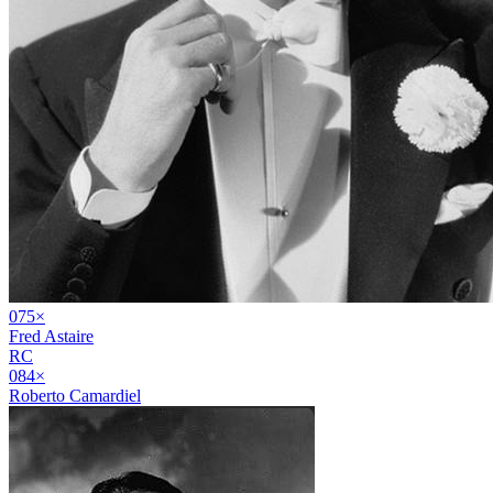
07
5
×
Fred Astaire
RC
08
4
×
Roberto Camardiel