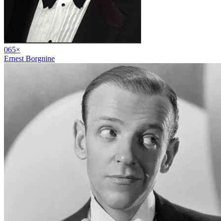
06
5
×
Ernest Borgnine