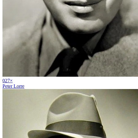
02
7
×
Peter Lorre