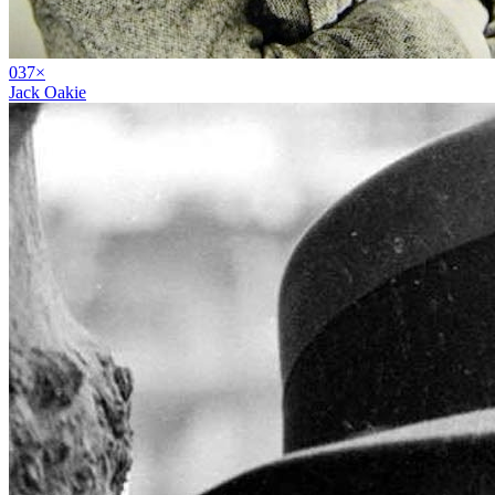
03
7
×
Jack Oakie