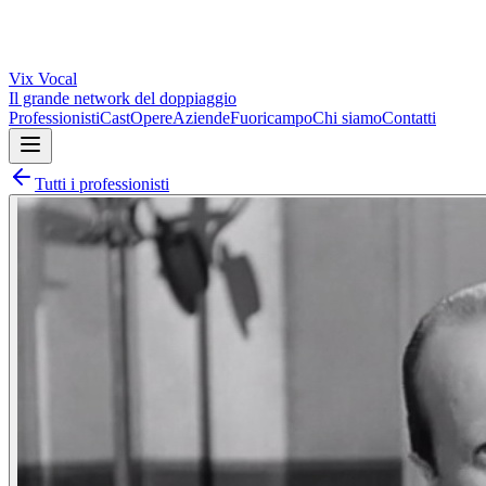
Vix
Vocal
Il grande network del doppiaggio
Professionisti
Cast
Opere
Aziende
Fuoricampo
Chi siamo
Contatti
Tutti i professionisti