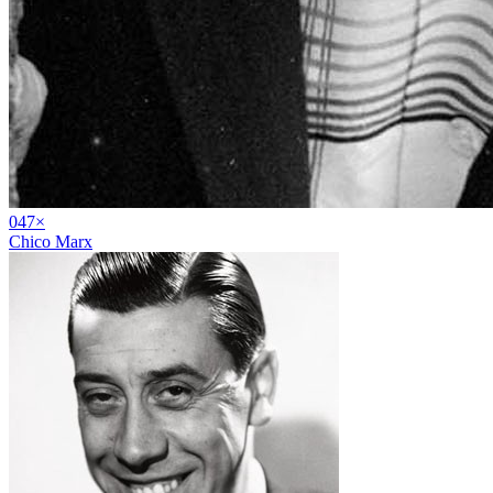
04
7
×
Chico Marx