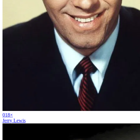
01
8
×
Jerry Lewis