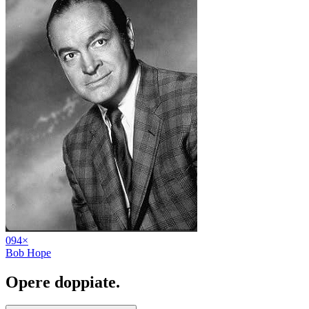
09
4
×
Bob Hope
Opere
doppiate
.