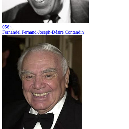
05
6
×
Fernandel Fernand-Joseph-Désiré Contandin