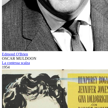
Edmond O'Brien
OSCAR MULDOON
La contessa scalza
1954