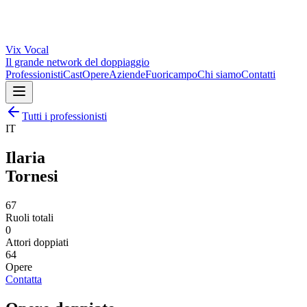
Vix
Vocal
Il grande network del doppiaggio
Professionisti
Cast
Opere
Aziende
Fuoricampo
Chi siamo
Contatti
Tutti i professionisti
IT
Ilaria
Tornesi
67
Ruoli totali
0
Attori doppiati
64
Opere
Contatta