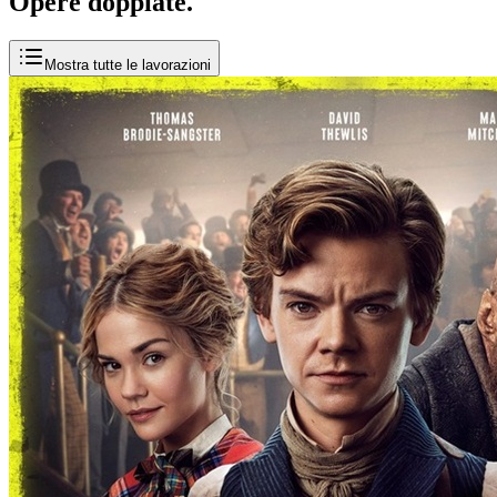
Opere
doppiate
.
Mostra tutte le lavorazioni