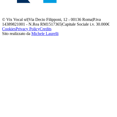
© Vix Vocal srl
|
Via Decio Filipponi, 12 - 00136 Roma
|
P.iva
14389821001 - N.Rea RM1517365
|
Capitale Sociale i.v. 30.000€
Cookies
Privacy Policy
Credits
Sito realizzato da
Michele Laurelli