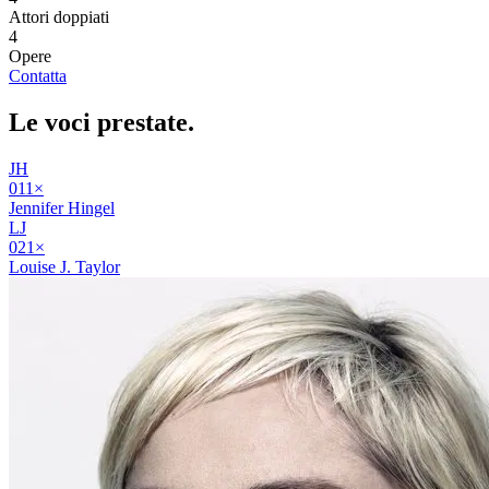
Attori doppiati
4
Opere
Contatta
Le voci
prestate
.
JH
01
1
×
Jennifer Hingel
LJ
02
1
×
Louise J. Taylor