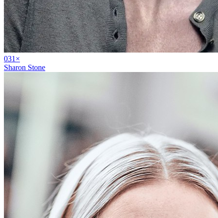
03
1
×
Sharon Stone