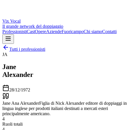
Vix
Vocal
Il grande network del doppiaggio
Professionisti
Cast
Opere
Aziende
Fuoricampo
Chi siamo
Contatti
Tutti i professionisti
JA
Jane
Alexander
28/12/1972
Jane Ana AlexanderFiglia di Nick Alexander editore di doppiaggi in
lingua inglese per prodotti italiani destinati a mercati esteri
principalmente americano.
4
Ruoli totali
4