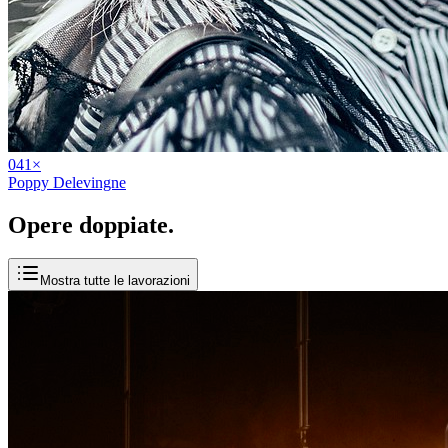
04
1
×
Poppy Delevingne
Opere
doppiate
.
Mostra tutte le lavorazioni