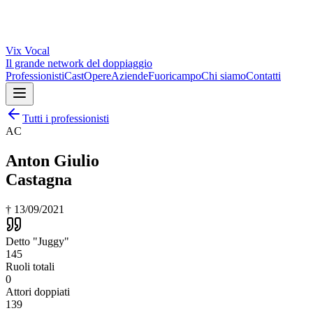
Vix
Vocal
Il grande network del doppiaggio
Professionisti
Cast
Opere
Aziende
Fuoricampo
Chi siamo
Contatti
Tutti i professionisti
AC
Anton Giulio
Castagna
†
13/09/2021
Detto "Juggy"
145
Ruoli totali
0
Attori doppiati
139