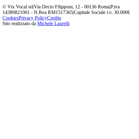
© Vix Vocal srl
|
Via Decio Filipponi, 12 - 00136 Roma
|
P.iva
14389821001 - N.Rea RM1517365
|
Capitale Sociale i.v. 30.000€
Cookies
Privacy Policy
Credits
Sito realizzato da
Michele Laurelli