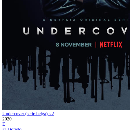
Undercover (serie belga) s.2
2020
E
El Dorado