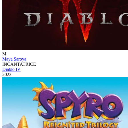
M
Maya Saroya
INCANTATRICE
Diablo IV
2023