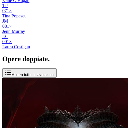
Katie O'Hagan
TP
07
1
×
Tina Popescu
JM
08
1
×
Jenn Murray
LC
09
1
×
Laura Costigan
Opere
doppiate
.
Mostra tutte le lavorazioni