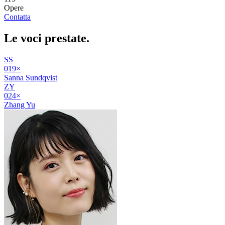
Opere
Contatta
Le voci
prestate
.
SS
01
9
×
Sanna Sundqvist
ZY
02
4
×
Zhang Yu