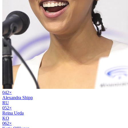
04
2
×
Alexandra Shipp
RU
05
2
×
Reina Ueda
KO
06
2
×