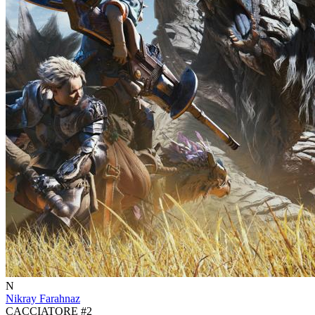
N
Nikray Farahnaz
CACCIATORE #2