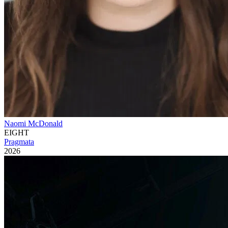
Naomi McDonald
EIGHT
Pragmata
2026