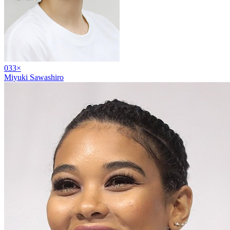
03
3
×
Miyuki Sawashiro