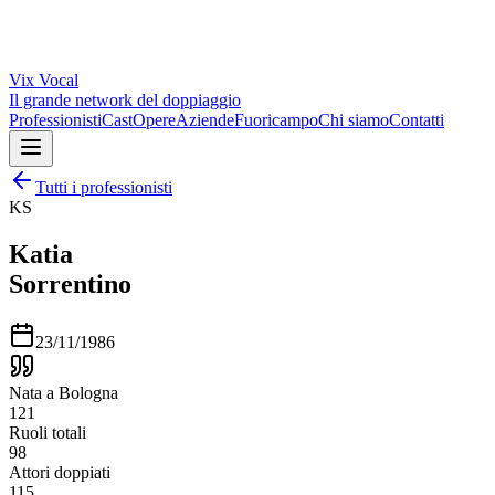
Vix
Vocal
Il grande network del doppiaggio
Professionisti
Cast
Opere
Aziende
Fuoricampo
Chi siamo
Contatti
Tutti i professionisti
KS
Katia
Sorrentino
23/11/1986
Nata a Bologna
121
Ruoli totali
98
Attori doppiati
115