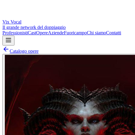
Vix
Vocal
Il grande network del doppiaggio
Professionisti
Cast
Opere
Aziende
Fuoricampo
Chi siamo
Contatti
Catalogo opere