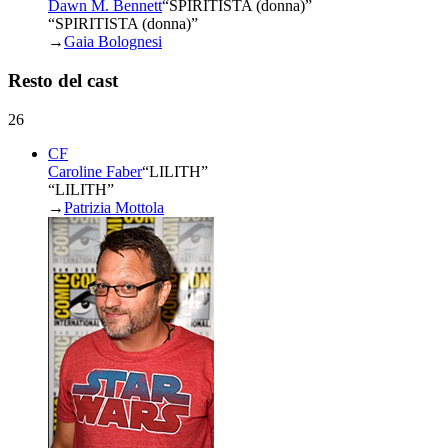
Dawn M. Bennett
“
SPIRITISTA (donna)
”
“SPIRITISTA (donna)”
→
Gaia Bolognesi
Resto del cast
26
CF
Caroline Faber
“
LILITH
”
“LILITH”
→
Patrizia Mottola