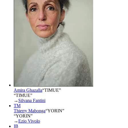
Amira Ghazalla
“
TIMUE
”
“TIMUE”
→
Silvana Fantini
TM
Thierry Mabonga
“
YORIN
”
“YORIN”
→
Ezio Vivolo
IB