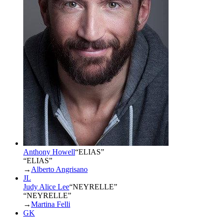
Anthony Howell
“
ELIAS
”
“ELIAS”
→
Alberto Angrisano
JL
Judy Alice Lee
“
NEYRELLE
”
“NEYRELLE”
→
Martina Felli
GK