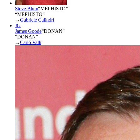
Steve Blum
“
MEPHISTO
”
“MEPHISTO”
→
Gabriele Calindri
JG
James Goode
“
DONAN
”
“DONAN”
→
Carlo Valli