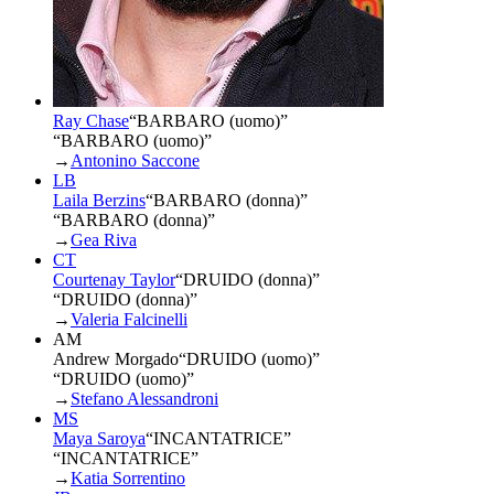
Ray Chase
“
BARBARO (uomo)
”
“BARBARO (uomo)”
→
Antonino Saccone
LB
Laila Berzins
“
BARBARO (donna)
”
“BARBARO (donna)”
→
Gea Riva
CT
Courtenay Taylor
“
DRUIDO (donna)
”
“DRUIDO (donna)”
→
Valeria Falcinelli
AM
Andrew Morgado
“
DRUIDO (uomo)
”
“DRUIDO (uomo)”
→
Stefano Alessandroni
MS
Maya Saroya
“
INCANTATRICE
”
“INCANTATRICE”
→
Katia Sorrentino