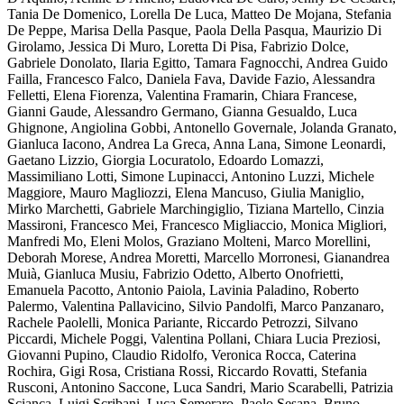
Tania De Domenico, Lorella De Luca, Matteo De Mojana, Stefania
De Peppe, Marisa Della Pasque, Paola Della Pasqua, Maurizio Di
Girolamo, Jessica Di Muro, Loretta Di Pisa, Fabrizio Dolce,
Gabriele Donolato, Ilaria Egitto, Tamara Fagnocchi, Andrea Guido
Failla, Francesco Falco, Daniela Fava, Davide Fazio, Alessandra
Felletti, Elena Fiorenza, Valentina Framarin, Chiara Francese,
Gianni Gaude, Alessandro Germano, Gianna Gesualdo, Luca
Ghignone, Angiolina Gobbi, Antonello Governale, Jolanda Granato,
Gianluca Iacono, Andrea La Greca, Anna Lana, Simone Leonardi,
Gaetano Lizzio, Giorgia Locuratolo, Edoardo Lomazzi,
Massimiliano Lotti, Simone Lupinacci, Antonino Luzzi, Michele
Maggiore, Mauro Magliozzi, Elena Mancuso, Giulia Maniglio,
Mirko Marchetti, Gabriele Marchingiglio, Tiziana Martello, Cinzia
Massironi, Francesco Mei, Francesco Migliaccio, Monica Migliori,
Manfredi Mo, Eleni Molos, Graziano Molteni, Marco Morellini,
Deborah Morese, Andrea Moretti, Marcello Morronesi, Gianandrea
Muià, Gianluca Musiu, Fabrizio Odetto, Alberto Onofrietti,
Emanuela Pacotto, Antonio Paiola, Lavinia Paladino, Roberto
Palermo, Valentina Pallavicino, Silvio Pandolfi, Marco Panzanaro,
Rachele Paolelli, Monica Pariante, Riccardo Petrozzi, Silvano
Piccardi, Michele Poggi, Valentina Pollani, Chiara Lucia Preziosi,
Giovanni Pupino, Claudio Ridolfo, Veronica Rocca, Caterina
Rochira, Gigi Rosa, Cristiana Rossi, Riccardo Rovatti, Stefania
Rusconi, Antonino Saccone, Luca Sandri, Mario Scarabelli, Patrizia
Scianca, Luigi Scribani, Luca Semeraro, Paolo Sesana, Bruno