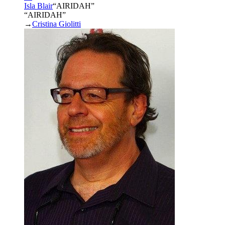
Isla Blair
“
AIRIDAH
”
“AIRIDAH”
→
Cristina Giolitti