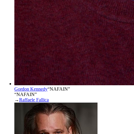
Gordon Kennedy
“
NAFAIN
”
“NAFAIN”
→
Raffaele Fallica