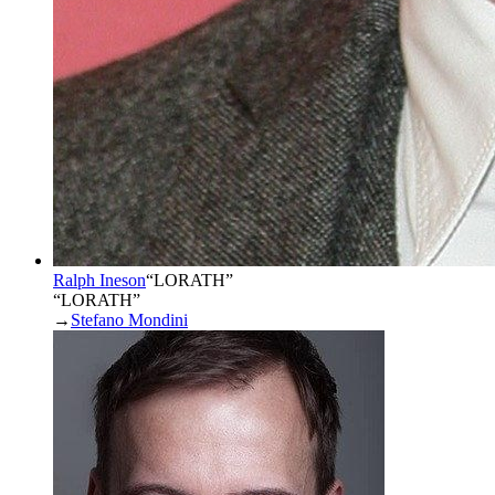
Ralph Ineson
“
LORATH
”
“LORATH”
→
Stefano Mondini