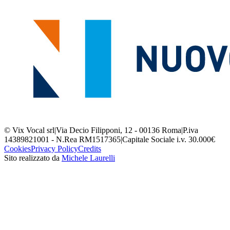
© Vix Vocal srl
|
Via Decio Filipponi, 12 - 00136 Roma
|
P.iva
14389821001 - N.Rea RM1517365
|
Capitale Sociale i.v. 30.000€
Cookies
Privacy Policy
Credits
Sito realizzato da
Michele Laurelli