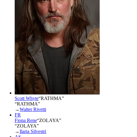
Scott Whyte
“
RATHMA
”
“RATHMA”
→
Walter Rivetti
FR
Fiona Rene
“
ZOLAYA
”
“ZOLAYA”
→
Ilaria Silvestri
AS