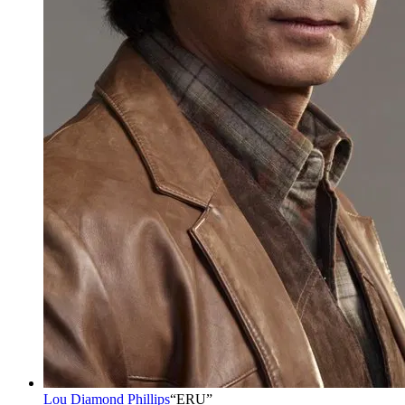
Lou Diamond Phillips
“
ERU
”