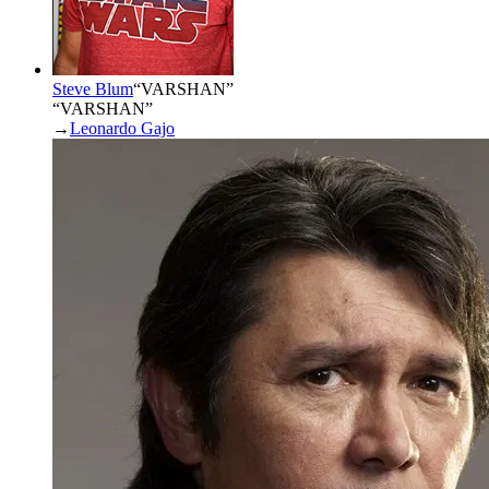
Steve Blum
“
VARSHAN
”
“VARSHAN”
→
Leonardo Gajo