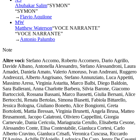
Abubakar Salim
“
SYMON
”
“SYMON”
→
Flavio Aquilone
MW
Matthew Waterson
“
VOCE NARRANTE
”
“VOCE NARRANTE”
→
Antonio Palumbo
Note
Altre voci:
Stefano Accomo, Roberto Accornero, Dario Agrillo,
Davide Albano, Antonella Alessandro, Stefano Alessandroni, Laura
Amadei, Daniela Amato, Valerio Amoruso, Ivan Andreani, Ruggero
Andreozzi, Alberto Angrisano, Stefano Annunziato, Luca Appetiti,
Massimo Aresu, Virginia Astarita, Marco Balbi, Diego Baldoin,
Sara Ballerani, Anna Charlotte Barbera, Silvia Barone, Giacomo
Bartoccioli, Rossana Bassani, Marco Bassetti, Giulia Bersani, Alice
Bertocchi, Renata Bertolas, Simona Biasetti, Fabiola Bittarello,
Jessica Bologna, Giuliano Bonetto, Alice Bongiorni, Greta
Bortolotti, Mattia Bressan, Virginia Brunetti, Angela Brusa, Matteo
Brusamonti, Jacopo Calatroni, Oliviero Cappellini, Giorgia
Carnevale, Dania Cericola, Mariagrazia Cerullo, Elisabetta Cesone,
Alessandro Conte, Elisa Contestabile, Gianluca Cortesi, Carlo
Alberto Cravino, Gianluca Crisafi, Veronica Cuscusa, Riccardo
D'Aquino, Achille D'Aniello, Ludovica De Caro, Jenny De Cesarei,