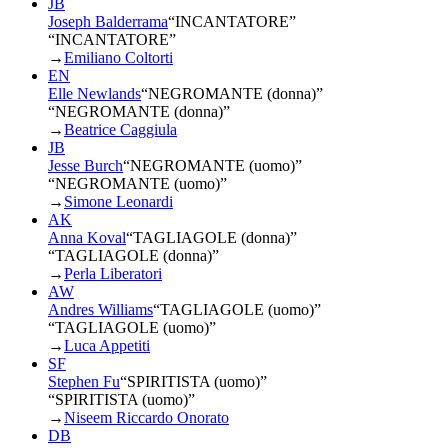
JB
Joseph Balderrama
“
INCANTATORE
”
“INCANTATORE”
→
Emiliano Coltorti
EN
Elle Newlands
“
NEGROMANTE (donna)
”
“NEGROMANTE (donna)”
→
Beatrice Caggiula
JB
Jesse Burch
“
NEGROMANTE (uomo)
”
“NEGROMANTE (uomo)”
→
Simone Leonardi
AK
Anna Koval
“
TAGLIAGOLE (donna)
”
“TAGLIAGOLE (donna)”
→
Perla Liberatori
AW
Andres Williams
“
TAGLIAGOLE (uomo)
”
“TAGLIAGOLE (uomo)”
→
Luca Appetiti
SF
Stephen Fu
“
SPIRITISTA (uomo)
”
“SPIRITISTA (uomo)”
→
Niseem Riccardo Onorato
DB