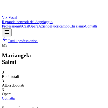
Vix
Vocal
Il grande network del doppiaggio
Professionisti
Cast
Opere
Aziende
Fuoricampo
Chi siamo
Contatti
Tutti i professionisti
MS
Mariangela
Salmi
3
Ruoli totali
3
Attori doppiati
3
Opere
Contatta