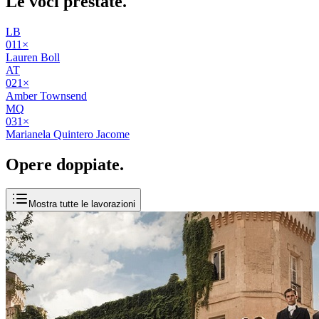
Le voci
prestate
.
LB
01
1
×
Lauren Boll
AT
02
1
×
Amber Townsend
MQ
03
1
×
Marianela Quintero Jacome
Opere
doppiate
.
Mostra tutte le lavorazioni