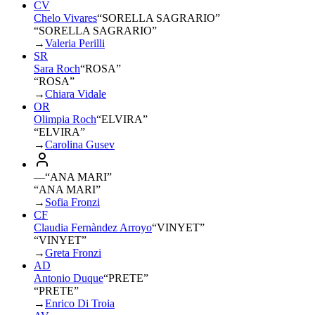
CV
Chelo Vivares
“
SORELLA SAGRARIO
”
“SORELLA SAGRARIO”
→
Valeria Perilli
SR
Sara Roch
“
ROSA
”
“ROSA”
→
Chiara Vidale
OR
Olimpia Roch
“
ELVIRA
”
“ELVIRA”
→
Carolina Gusev
—
“
ANA MARI
”
“ANA MARI”
→
Sofia Fronzi
CF
Claudia Fernàndez Arroyo
“
VINYET
”
“VINYET”
→
Greta Fronzi
AD
Antonio Duque
“
PRETE
”
“PRETE”
→
Enrico Di Troia