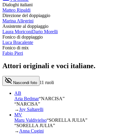
Dialoghi italiani
Matteo Ripaldi
Direzione del doppiaggio
Marina Allegrini
Assistente al doppiaggio
Laura Moriconi
Dario Morelli
Fonico di doppiaggio
Luca Bracalente
Fonico di mix
Fabio Pieri
Attori originali e
voci italiane
.
11
ruoli
Nascondi foto
AB
Aria Bedmar
“
NARCISA
”
“NARCISA”
→
Joy Saltarelli
MV
Maru Valdivielso
“
SORELLA JULIA
”
“SORELLA JULIA”
→
Anna Cugini