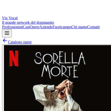
Vix
Vocal
Il grande network del doppiaggio
Professionisti
Cast
Opere
Aziende
Fuoricampo
Chi siamo
Contatti
Catalogo opere