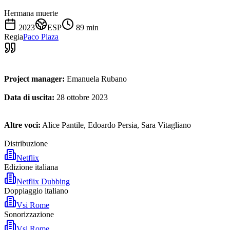
Hermana muerte
2023
ESP
89
min
Regia
Paco Plaza
Project manager:
Emanuela Rubano
Data di uscita:
28 ottobre 2023
Altre voci:
Alice Pantile, Edoardo Persia, Sara Vitagliano
Distribuzione
Netflix
Edizione italiana
Netflix Dubbing
Doppiaggio italiano
Vsi Rome
Sonorizzazione
Vsi Rome