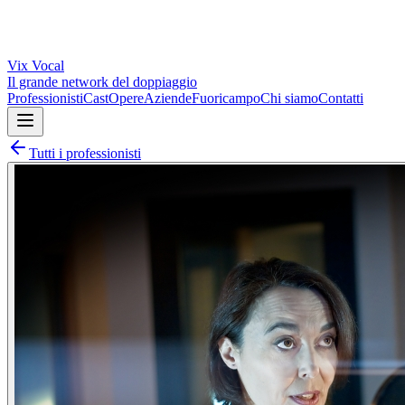
Vix
Vocal
Il grande network del doppiaggio
Professionisti
Cast
Opere
Aziende
Fuoricampo
Chi siamo
Contatti
Tutti i professionisti