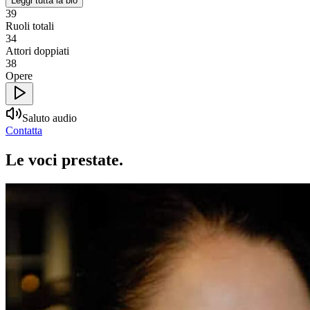
Leggi tutta la bio
39
Ruoli totali
34
Attori doppiati
38
Opere
Saluto audio
Contatta
Le voci
prestate
.