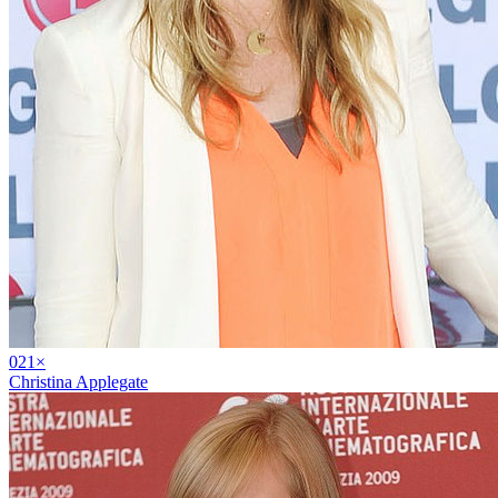
02
1
×
Christina Applegate