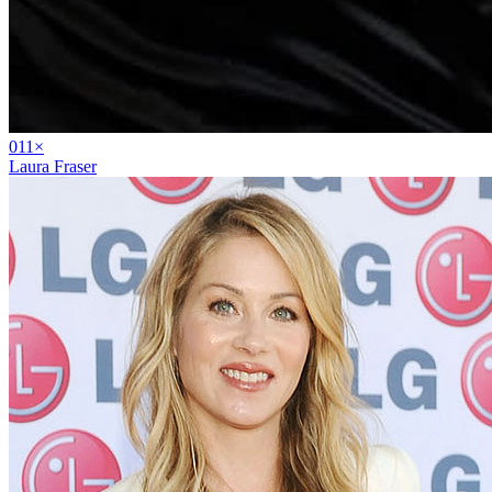
01
1
×
Laura Fraser