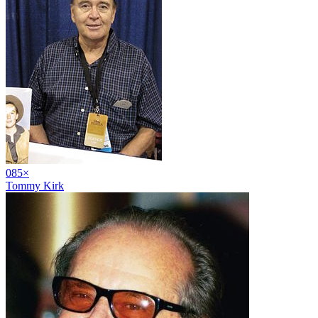
08
5
×
Tommy Kirk