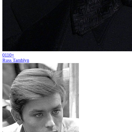
01
10
×
Russ Tamblyn