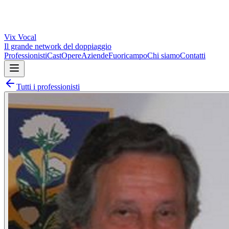
Vix
Vocal
Il grande network del doppiaggio
Professionisti
Cast
Opere
Aziende
Fuoricampo
Chi siamo
Contatti
Tutti i professionisti