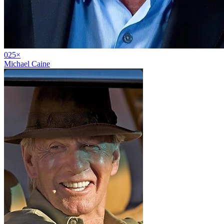
02
5
×
Michael Caine