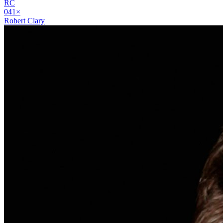
RC
04
1
×
Robert Clary