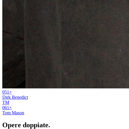
05
1
×
Dirk Benedict
TM
06
1
×
Tom Mason
Opere
doppiate
.