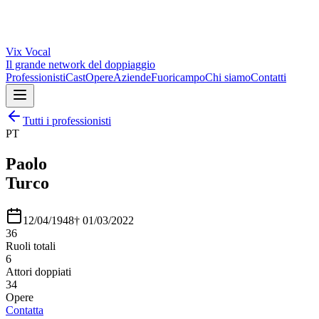
Vix
Vocal
Il grande network del doppiaggio
Professionisti
Cast
Opere
Aziende
Fuoricampo
Chi siamo
Contatti
Tutti i professionisti
PT
Paolo
Turco
12/04/1948
†
01/03/2022
36
Ruoli totali
6
Attori doppiati
34
Opere
Contatta