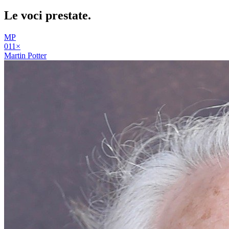
Le voci
prestate
.
MP
01
1
×
Martin Potter