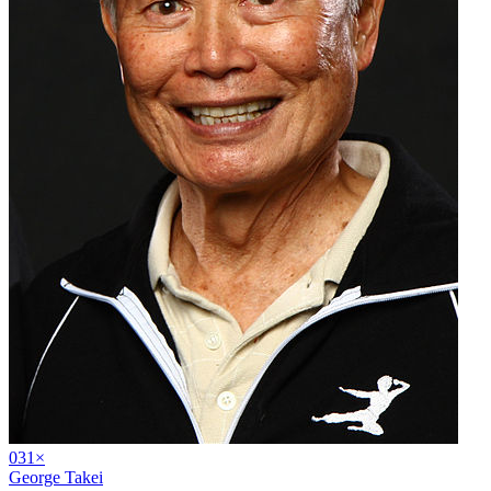
03
1
×
George Takei