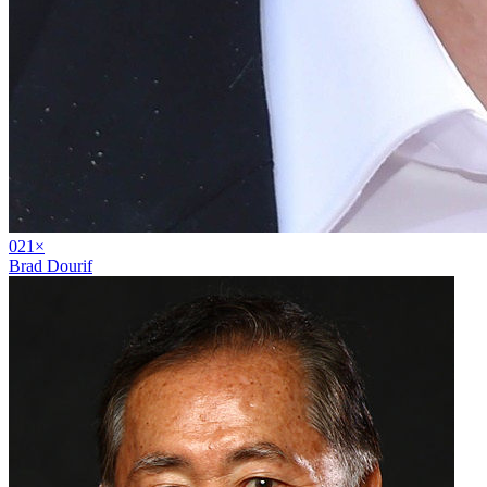
02
1
×
Brad Dourif