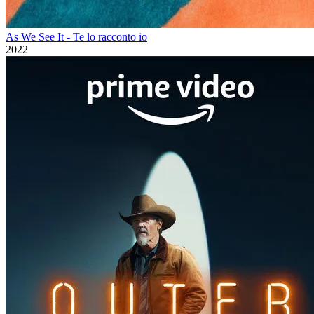
As We See It - Te lo racconto io
2022