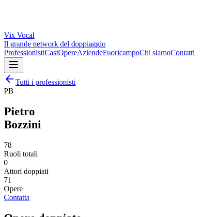
Vix
Vocal
Il grande network del doppiaggio
Professionisti
Cast
Opere
Aziende
Fuoricampo
Chi siamo
Contatti
Tutti i professionisti
PB
Pietro
Bozzini
78
Ruoli totali
0
Attori doppiati
71
Opere
Contatta