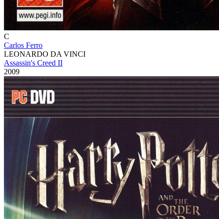
C
Carlos Ferro
LEONARDO DA VINCI
Assassin's Creed II
2009