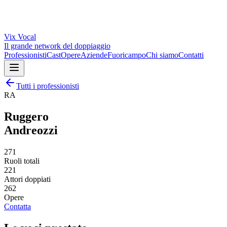
Vix
Vocal
Il grande network del doppiaggio
Professionisti
Cast
Opere
Aziende
Fuoricampo
Chi siamo
Contatti
Tutti i professionisti
RA
Ruggero
Andreozzi
271
Ruoli totali
221
Attori doppiati
262
Opere
Contatta