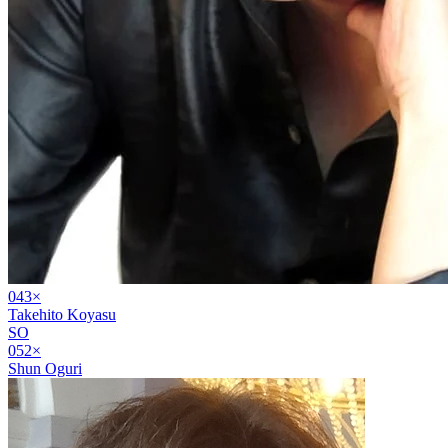
04
3
×
Takehito Koyasu
SO
05
2
×
Shun Oguri