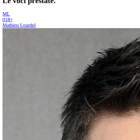
Le voci
prestate
.
ML
01
8
×
Mathieu Lourdel