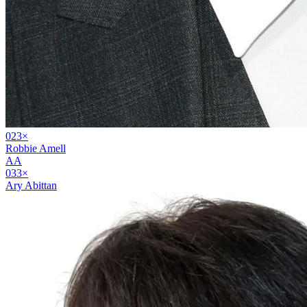
02
3
×
Robbie Amell
AA
03
3
×
Ary Abittan