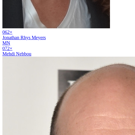
06
2
×
Jonathan Rhys Meyers
MN
07
2
×
Mehdi Nebbou