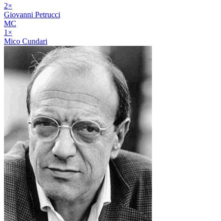
2
×
Giovanni Petrucci
MC
1
×
Mico Cundari