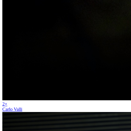
2
×
Carlo Valli