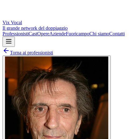
Vix
Vocal
Il grande network del doppiaggio
Professionisti
Cast
Opere
Aziende
Fuoricampo
Chi siamo
Contatti
Torna ai professionisti