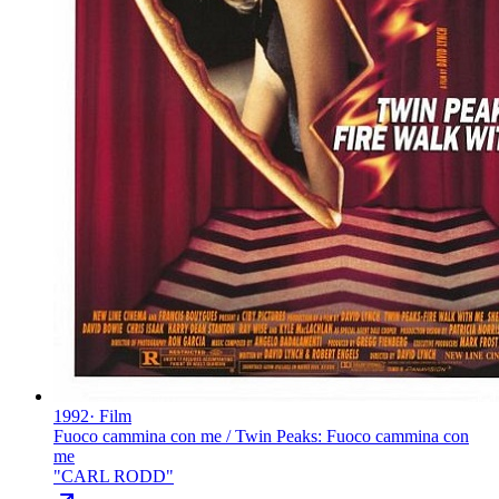
1992
·
Film
Fuoco cammina con me / Twin Peaks: Fuoco cammina con
me
"
CARL RODD
"