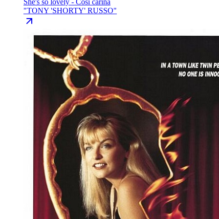
She's so lovely - Così carina
"
TONY 'SHORTY' RUSSO
"