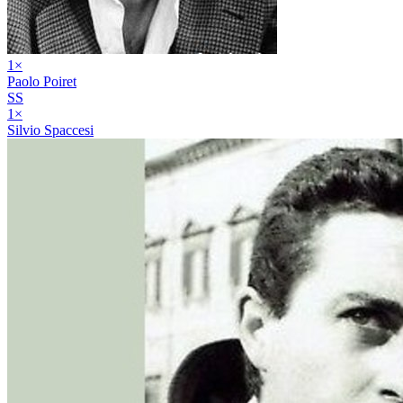
1
×
Paolo Poiret
SS
1
×
Silvio Spaccesi