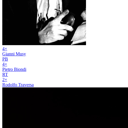
4
×
Gianni Musy
PB
4
×
Pietro Biondi
RT
2
×
Rodolfo Traversa