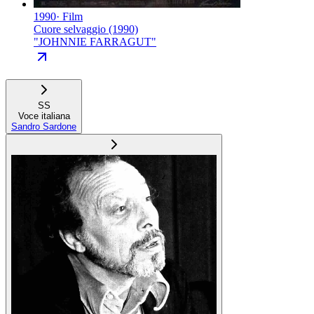
1990
·
Film
Cuore selvaggio (1990)
"
JOHNNIE FARRAGUT
"
SS
Voce italiana
Sandro Sardone