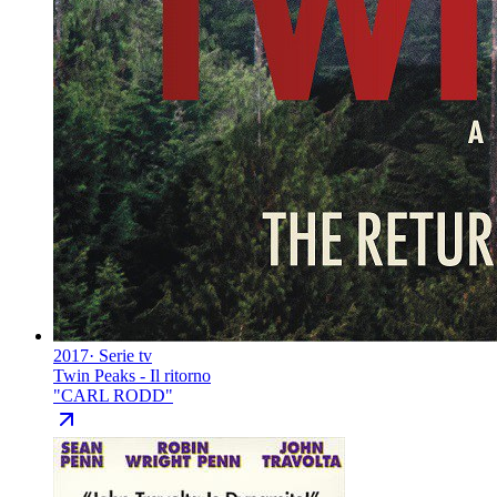
2017
·
Serie tv
Twin Peaks - Il ritorno
"
CARL RODD
"