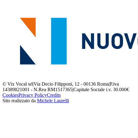
© Vix Vocal srl
|
Via Decio Filipponi, 12 - 00136 Roma
|
P.iva
14389821001 - N.Rea RM1517365
|
Capitale Sociale i.v. 30.000€
Cookies
Privacy Policy
Credits
Sito realizzato da
Michele Laurelli