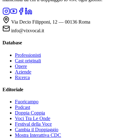
Via Decio Filipponi, 12 — 00136 Roma
info@vixvocal.it
Database
Professionisti
Cast originali
Opere
Aziende
Ricerca
Editoriale
Fuoricampo
Podcast
Doppia Coppia
Voci Tra Le Onde
Festival della Voce
Cambia il Doppiaggio
Mostra Interattiva CDC