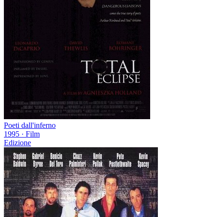
Poeti dall'inferno
1995
·
Film
Edizione