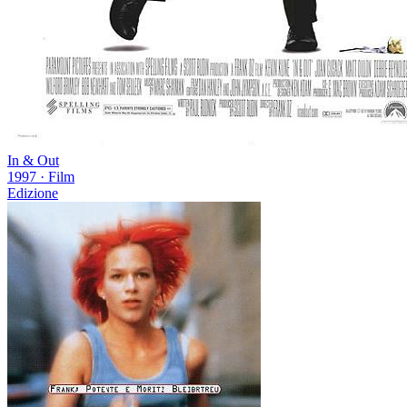
In & Out
1997
·
Film
Edizione