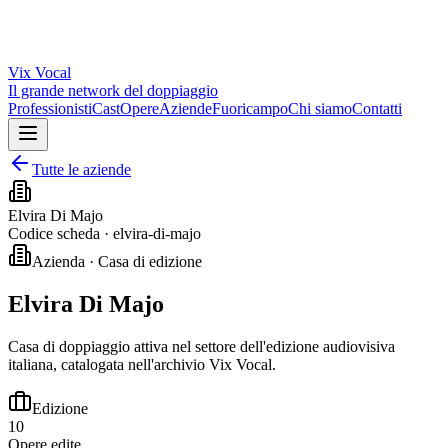
Vix
Vocal
Il grande network del doppiaggio
Professionisti
Cast
Opere
Aziende
Fuoricampo
Chi siamo
Contatti
Tutte le aziende
Elvira Di Majo
Codice scheda ·
elvira-di-majo
Azienda · Casa di edizione
Elvira Di Majo
Casa di doppiaggio attiva nel settore dell'edizione audiovisiva
italiana, catalogata nell'archivio Vix Vocal.
Edizione
10
Opere edite