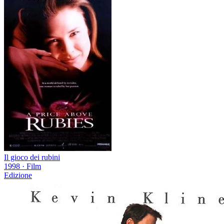
Il gioco dei rubini
1998
·
Film
Edizione