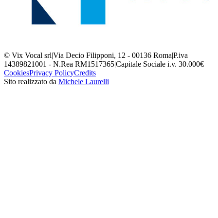
© Vix Vocal srl
|
Via Decio Filipponi, 12 - 00136 Roma
|
P.iva
14389821001 - N.Rea RM1517365
|
Capitale Sociale i.v. 30.000€
Cookies
Privacy Policy
Credits
Sito realizzato da
Michele Laurelli