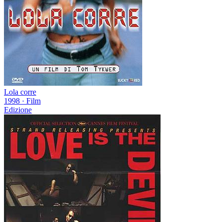
Lola corre
1998
·
Film
Edizione