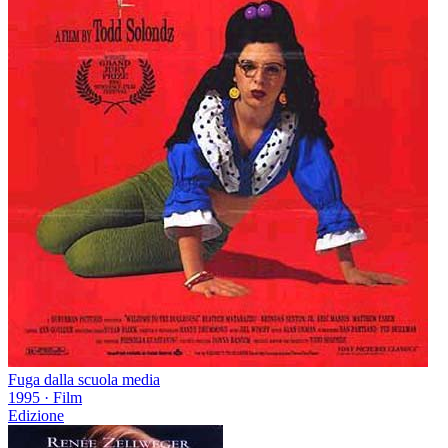
Fuga dalla scuola media
1995
·
Film
Edizione