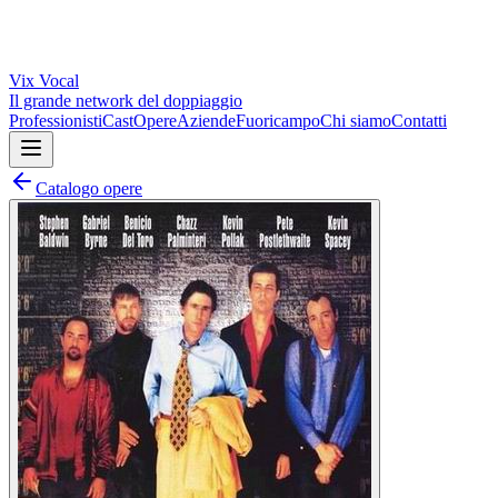
Vix
Vocal
Il grande network del doppiaggio
Professionisti
Cast
Opere
Aziende
Fuoricampo
Chi siamo
Contatti
Catalogo opere