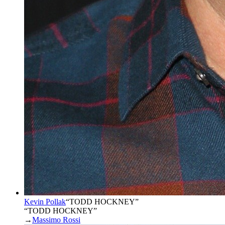
Kevin Pollak
“
TODD HOCKNEY
”
“TODD HOCKNEY”
→
Massimo Rossi