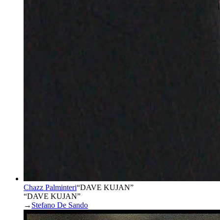
Chazz Palminteri
“
DAVE KUJAN
”
“DAVE KUJAN”
→
Stefano De Sando