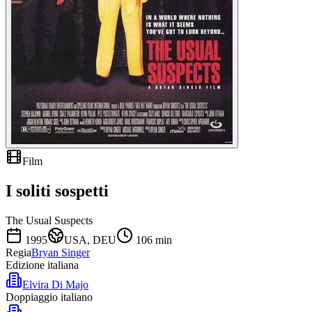
Film
I soliti sospetti
The Usual Suspects
1995
USA, DEU
106
min
Regia
Bryan Singer
Edizione italiana
Elvira Di Majo
Doppiaggio italiano