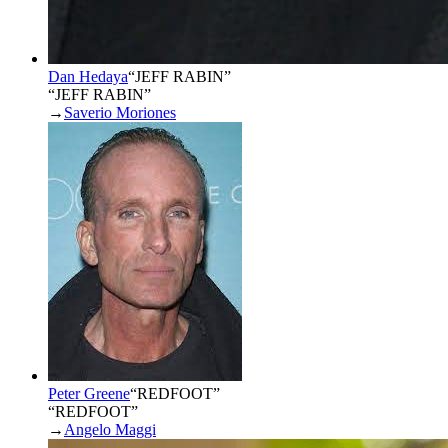
Dan Hedaya
“
JEFF RABIN
”
“JEFF RABIN”
→
Saverio Moriones
Peter Greene
“
REDFOOT
”
“REDFOOT”
→
Angelo Maggi