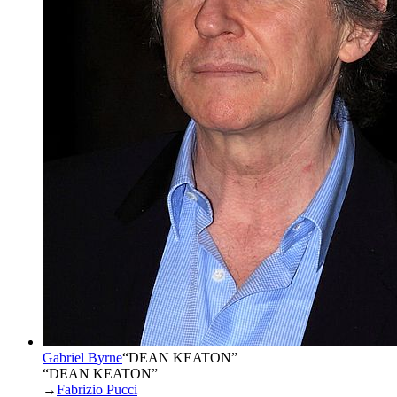
Gabriel Byrne
“
DEAN KEATON
”
“DEAN KEATON”
→
Fabrizio Pucci