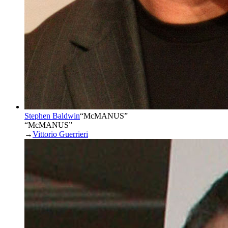
Stephen Baldwin
“
McMANUS
”
“McMANUS”
→
Vittorio Guerrieri