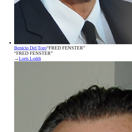
Benicio Del Toro
“
FRED FENSTER
”
“FRED FENSTER”
→
Loris Loddi