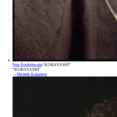
Pete Postlethwaite
“
KOBAYASHI
”
“KOBAYASHI”
→
Michele Kalamera