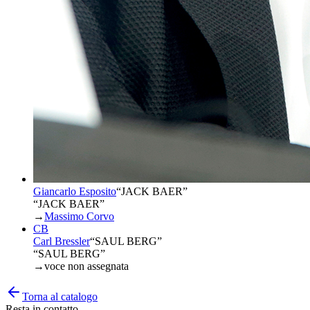
Giancarlo Esposito
“
JACK BAER
”
“JACK BAER”
→
Massimo Corvo
CB
Carl Bressler
“
SAUL BERG
”
“SAUL BERG”
→
voce non assegnata
Torna al catalogo
Resta in contatto