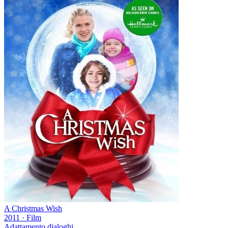
A Christmas Wish
2011
·
Film
Adattamento dialoghi