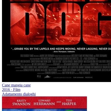
Cane mangia cane
2016
·
Film
Adattamento dialoghi