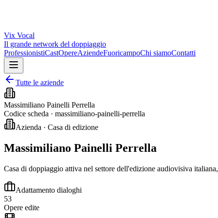
Vix
Vocal
Il grande network del doppiaggio
Professionisti
Cast
Opere
Aziende
Fuoricampo
Chi siamo
Contatti
Tutte le aziende
Massimiliano Painelli Perrella
Codice scheda ·
massimiliano-painelli-perrella
Azienda · Casa di edizione
Massimiliano Painelli Perrella
Casa di doppiaggio attiva nel settore dell'edizione audiovisiva italiana
Adattamento dialoghi
53
Opere edite