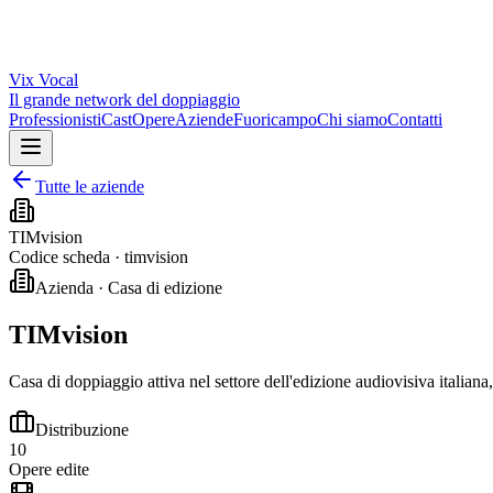
Vix
Vocal
Il grande network del doppiaggio
Professionisti
Cast
Opere
Aziende
Fuoricampo
Chi siamo
Contatti
Tutte le aziende
TIMvision
Codice scheda ·
timvision
Azienda · Casa di edizione
TIMvision
Casa di doppiaggio attiva nel settore dell'edizione audiovisiva italiana
Distribuzione
10
Opere edite