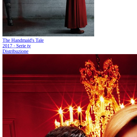
The Handmaid's Tale
2017
·
Serie tv
Distribuzione